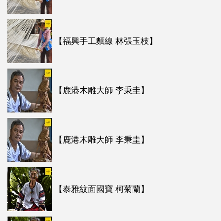
【福興手工麵線 林張玉枝】
【鹿港木雕大師 李秉圭】
【鹿港木雕大師 李秉圭】
【泰雅紋面國寶 柯菊蘭】