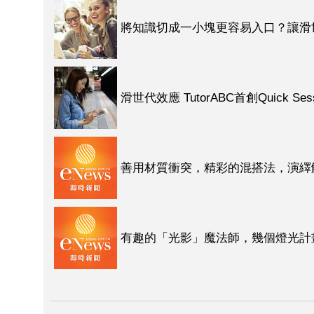
將知識切成一小塊更容易入口？讓滑
滑世代效應 TutorABC首創Quick
善用材質衝突，精彩的混搭法，演繹
市都是我的行動教室！
有趣的「光影」魔法師，幾個燈光計