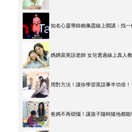
知名心靈導師賴佩霞線上開講：找一
媽媽當美語老師 女兒透過線上真人
用對方法！讓你學習英語事半功倍！
爸媽不再煩惱！讓孩子隨時隨地都能