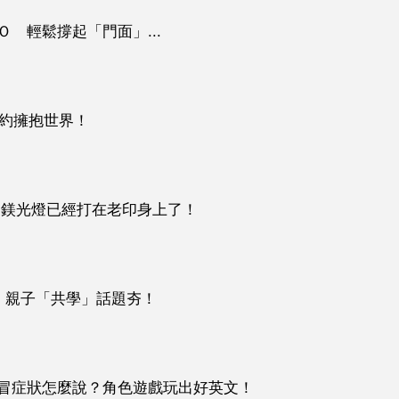
 輕鬆撐起「門面」...
從里約擁抱世界！
 鎂光燈已經打在老印身上了！
 親子「共學」話題夯！
冒症狀怎麼說？角色遊戲玩出好英文！