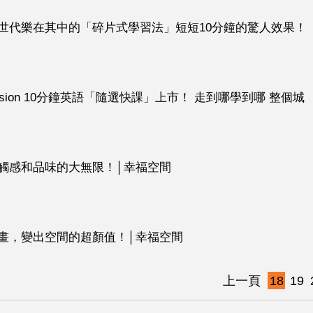
世代樂在其中的「碎片式學習法」短短10分鐘的驚人效果！
 Session 10分鐘英語「隨選快課」上市！ 走到哪學到哪 整個城
觸感和品味的大無限！│幸福空間
畫，變出空間的超顏值！│幸福空間
上一頁
18
19