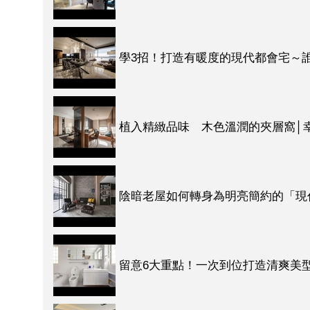
學3招！打造有暖度的現代都會宅～
植入精緻品味 木色溫潤的夾層窩│
陰暗老屋如何轉身為明亮簡約的「現
留意6大重點！一次到位打造清爽美