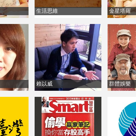
生活思維
金星塔羅
賴以威
群體娛樂