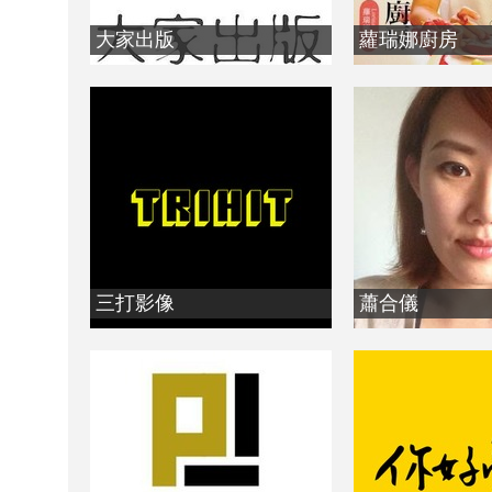
大家出版
蘿瑞娜廚房
三打影像
蕭合儀