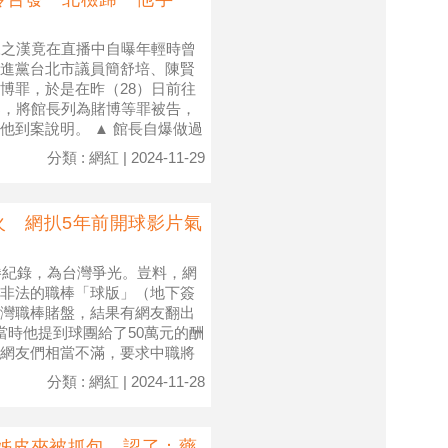
陳之漢竟在直播中自曝年輕時曾
進黨台北市議員簡舒培、陳賢
博罪，於是在昨（28）日前往
案，將館長列為賭博等罪被告，
他到案說明。 ▲ 館長自爆做過
分類 : 網紅 | 2024-11-29
火 網扒5年前開球影片氣
勝紀錄，為台灣爭光。豈料，網
非法的職棒「球版」（地下簽
灣職棒賭盤，結果有網友翻出
當時他提到球團給了50萬元的酬
網友們相當不滿，要求中職將
分類 : 網紅 | 2024-11-28
R姊皮夾被抓包 認了：藥