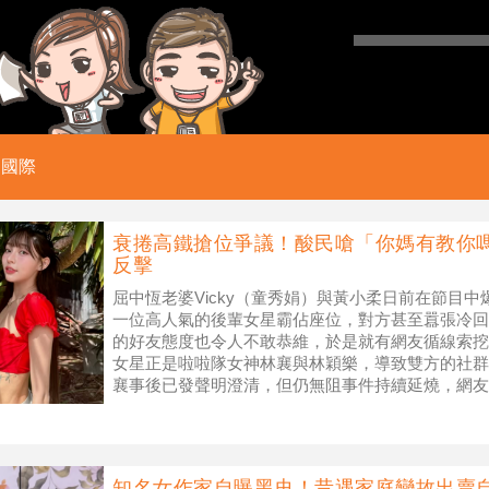
國際
衰捲高鐵搶位爭議！酸民嗆「你媽有教你嗎
反擊
屈中恆老婆Vicky（童秀娟）與黃小柔日前在節目
一位高人氣的後輩女星霸佔座位，對方甚至囂張冷回
的好友態度也令人不敢恭維，於是就有網友循線索挖
女星正是啦啦隊女神林襄與林穎樂，導致雙方的社群
襄事後已發聲明澄清，但仍無阻事件持續延燒，網友
座」林襄見狀也不忍了親自留言反擊。
知名女作家自曝黑史！昔遇家庭變故出賣