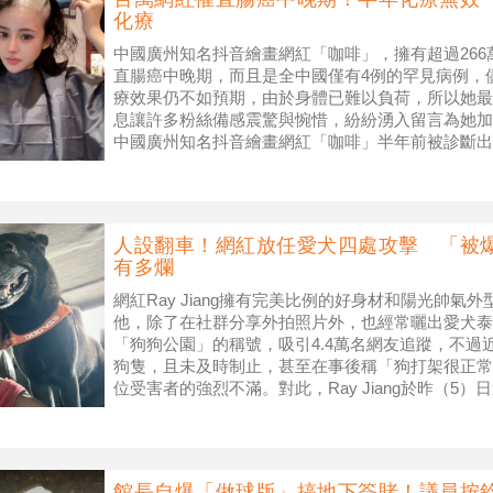
化療
中國廣州知名抖音繪畫網紅「咖啡」，擁有超過26
直腸癌中晚期，而且是全中國僅有4例的罕見病例，
療效果仍不如預期，由於身體已難以負荷，所以她最
息讓許多粉絲備感震驚與惋惜，紛紛湧入留言為她加
中國廣州知名抖音繪畫網紅「咖啡」半年前被診斷出
攝自「咖啡」抖音） 根據陸媒《
人設翻車！網紅放任愛犬四處攻擊 「被
有多爛
網紅Ray Jiang擁有完美比例的好身材和陽光帥
他，除了在社群分享外拍照片外，也經常曬出愛犬泰
「狗狗公園」的稱號，吸引4.4萬名網友追蹤，不過
狗隻，且未及時制止，甚至在事後稱「狗打架很正常
位受害者的強烈不滿。對此，Ray Jiang於昨（5）日
▲Ray
館長自爆「做球版」搞地下簽賭！議員按