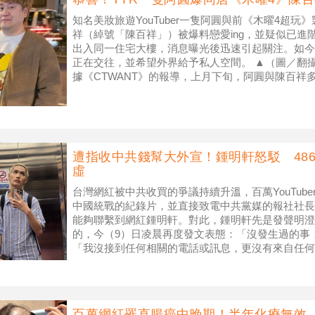
知名美妝旅遊YouTuber一隻阿圓與前《木曜4超
祥（綽號「陳百祥」）被爆料戀愛ing，並疑似已進
出入同一住宅大樓，消息曝光後迅速引起關注。如今
正在交往，並希望外界給予私人空間。 ▲（圖／翻攝
據《CTWANT》的報導，上月下旬，阿圓與陳百祥
入，甚至
遭指收中共錢幫大外宣！鍾明軒怒駁 48
虛
台灣網紅被中共收買的爭議持續升溫，百萬YouTub
中國統戰的紀錄片，並直接致電中共黨媒的報社社長
能夠聯繫到網紅鍾明軒。對此，鍾明軒先是發聲明澄
的，今（9）日凌晨再度發文表態：「沒發生過的事
「我沒接到任何相關的電話或訊息，更沒有來自任何
電商名人486先生（陳延昶）直
百萬網紅罹直腸癌中晚期！半年化療無效