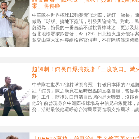
案」將傳喚
中華隊在世界棒球12強賽奪冠之際，網紅「館長」
做過「球版」搞地下簽賭，引發輿論撻伐。對此，民
蔚認為，館長的一番言論不僅挑釁棒球迷，更涉及賭
台北地檢署按鈴告發，今（29）日北檢火速分他字
並交由重大案件專組檢察官偵辦，不排除將儘速傳喚
球版，遭民進黨台北市議員簡舒
超諷刺！館長自爆搞簽賭「三度改口」滅
炸
中華隊在世界12強棒球賽奪冠，打破日本隊的27連
紅「館長」陳之漢竟在這時機點開直播自爆，曾從事
賭）工作，隨後改口澄清自己賭的是大聯盟，沒碰台
他5年前曾現身台中洲際棒球場為中信兄弟象開球，
勞，活動最後他還呼籲台灣民眾要進場支持國球，讓
館長列入黑名單，禁止他未來進場觀
「PEETA葛格」前妻淪扒手？偷百萬YT