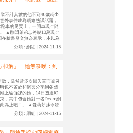
副業不計其數的他不到40歲就坐
意外事件成為網絡熱議話題，
R跑車的尾翼上，一開車現金隨
 ▲蹦闆弟弟忘將幾10萬現金
闆在臉書發文無奈表示，本以為
分類 : 網紅 | 2024-11-15
方和解」 她無奈嘆：到
圈粉無數，雖然曾多次因失言而被炎
時也不吝於和網友分享到各國
上瑜伽課的她，14日透過IG
，其中包含她對一名Dcard網
此為止吧！」 ▲愛莉莎莎今發
分類 : 網紅 | 2024-11-15
發聲：願放手讓他回歸家庭