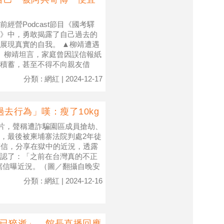
營Podcast節目《國考驛
》中，勇敢揭露了自己過去的
展現真實的自我。 ▲柳靖遭遇
） 柳靖坦言，家庭曾因誤信報紙
積蓄，甚至不得不向親友借
分類 : 網紅 | 2024-12-17
去行為」嘆：瘦了10kg
拍片，聲稱遭詐騙園區成員搶劫、
，最後被柬埔寨法院判處2年徒
寫信，分享在獄中的近況，透露
認了：「之前在台灣真的不正
寫信曝近況。（圖／翻攝自晚安
分類 : 網紅 | 2024-12-16
男已猝逝」 館長直播回應