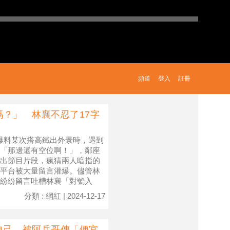
頻道
登入
註冊
？」 林襄不忍了17字
中爆料某次搭高鐵出外景時，遇到
「那邊還有空位啊！」，鄰座
出節目片段，瘋猜兩人暗指的
平台被大量留言灌爆。儘管林
紛紛留言吐槽林襄「對號入
分類 : 網紅 | 2024-12-17
自己 被阿兵哥傳「便宜