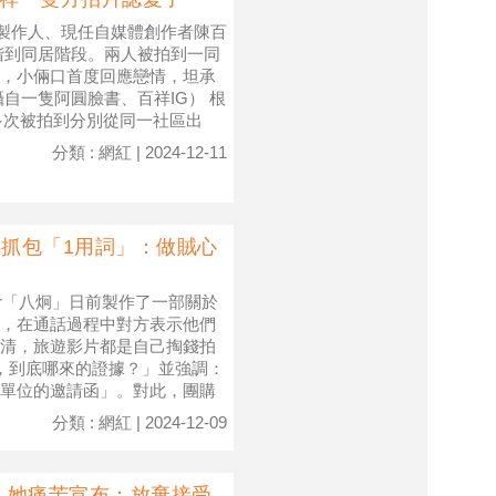
玩》製作人、現任自媒體創作者陳百
階到同居階段。兩人被拍到一同
，小倆口首度回應戀情，坦承
自一隻阿圓臉書、百祥IG） 根
多次被拍到分別從同一社區出
分類 : 網紅 | 2024-12-11
6抓包「1用詞」：做賊心
er「八炯」日前製作了一部關於
，在通話過程中對方表示他們
清，旅遊影片都是自己掏錢拍
，到底哪來的證據？」並強調：
單位的邀請函」。對此，團購
分類 : 網紅 | 2024-12-09
 她痛苦宣布：放棄接受