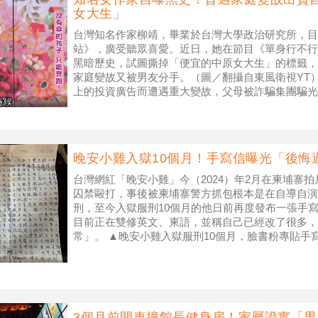
女大生」
台灣知名作家柳靖，畢業於台灣大學政治研究所，目前經
站》，廣受聽眾喜愛。近日，她在節目《單身行不行
黑暗歷史，試圖撕掉「便宜的中原女大生」的標籤，
家庭變故又被男友分手。（圖／翻攝自東風衛視YT
上的投資廣告而遭遇重大變故，父母被詐騙集團騙光
錢，最終選擇跑路。面對這樣的
晚安小雞入獄10個月！手寫信曝光「後悔過
台灣網紅「晚安小雞」今（2024）年2月在柬埔寨
囚禁毆打，事後被柬埔寨警方抓包根本是在自導自演
刑，至今入獄服刑10個月的他日前再度發布一張手
目前正在雙修英文、柬語，並稱自己已經改了很多，
常」。 ▲晚安小雞入獄服刑10個月，臉書粉專貼手
小雞臉書） 晚安小雞的臉
3個月前開車撞館長健身房！家屬證實「