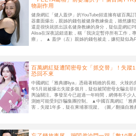
物副作用
健身網紅「健人蓋伊」的YouTube頻道擁有破百萬
器畫面爆出，親姊的錢包被健身教練偷走，雖然嫌犯
還是很快就抓出該名健身教練的身分，疑似是網紅PEE
Alisa在深夜認錯道歉，稱「我決定暫停所有工作
療」。 ▲ 蓋伊（左）親姊的錢包被走，嫌犯疑似為PEE
（右）。（圖
百萬網紅疑遭閨密母女「抓交替」！失蹤
恐回不來
中國網紅「雅典娜liya」憑藉著精緻的長相、火辣
年5月就被爆出失蹤多個月，疑似被閨密母女騙去菲
輿論關注。事發至今已超過一年時間，網傳有不少人
測她可能受到詐騙集團控制。 ▲中國百萬網紅「雅典娜
害，失蹤1年多，疑在柬埔寨現蹤。（圖／翻攝自雅
「雅典娜liya」本名為
忘了錢放車尾…蹦闆弟油門一踩「數10萬