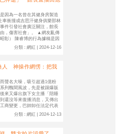
是因為一名曾在其健身房製造
士車衝撞成吉思汗健身俱樂部林
事件引發社會廣泛關注，館長
由，傷害社會」。 ▲網友亂傳
昭彰） 陳睿博的行為據稱是因
分類 : 網紅 | 2024-12-16
換人 神操作網愣：把我
而聲名大噪，吸引超過1億粉
系列醜聞風波，先是被踢爆販
後來又爆出旗下女主播「陪睡
到還沒等來復播消息，又傳出
工商變更，巴帥卸任法定代表
分類 : 網紅 | 2024-12-13
百祥 雙方拍片認愛了