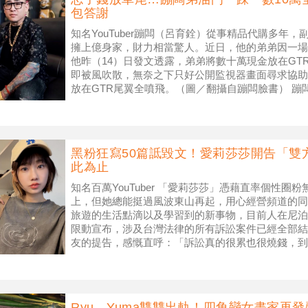
包答謝
知名YouTuber蹦闆（呂育銓）從事精品代購多年，
擁上億身家，財力相當驚人。近日，他的弟弟因一場
他昨（14）日發文透露，弟弟將數十萬現金放在GT
即被風吹散，無奈之下只好公開監視器畫面尋求協助。
放在GTR尾翼全噴飛。（圖／翻攝自蹦闆臉書） 蹦
自己的人生很扯，
黑粉狂寫50篇詆毀文！愛莉莎莎開告「雙
此為止
知名百萬YouTuber 「愛莉莎莎」憑藉直率個性
上，但她總能挺過風波東山再起，用心經營頻道的同
旅遊的生活點滴以及學習到的新事物，目前人在尼泊爾
限動宣布，涉及台灣法律的所有訴訟案件已經全部結束
友的提告，感慨直呼：「訴訟真的很累也很燒錢，到
限動透露所涉及的
Ryu、Yuma雙雙出軌！四角戀女畫家再