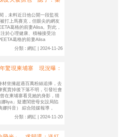
訂閱，未料近日他公開一段監視
被打上馬賽克，但眼尖的網友
TA葛格的前妻Alisa。對此，
，專注於心理健康、積極接受治
TA葛格的前妻Alisa
分類 : 網紅 | 2024-11-26
1年驚現柬埔寨 現況曝：
的身材坐擁超過百萬粉絲追捧，去
律賓賣掉後下落不明，引發社會
曾在柬埔寨看見她的身影，猜
liya」疑遭閨密母女設局陷
典娜抖音） 綜合陸媒報導，
分類 : 網紅 | 2024-11-20
全飛光」 求歸還：送紅