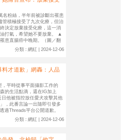
6萬名粉絲，半年前被診斷出罹患
儘管積極接受了九次化療，但治
終決定放棄接受化療，這一消
油打氣，希望她不要放棄。 ▲
罹患直腸癌中晚期。（圖／翻
分類 : 網紅 | 2024-12-06
爆料才道歉」網轟：人品
氣外型，平時從事平面攝影工作的
森的生活點滴，還在IG加上
近日他被指控放任愛犬攻擊其他
」，此番言論一出隨即引發多
透過Threads平台公開道歉。
分類 : 網紅 | 2024-12-06
鈴告發 北檢歸「他字