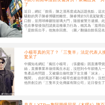
了
近日，網紅「館長」陳之漢再度成為話題焦點，這次
騷動的男子陳睿博驟然離世。陳睿博於9月底駕駛賓
口館，並用球棒砸毀玻璃大門，隨後被警方逮捕。此
也在事發後強烈譴責這種暴力行為，稱其為「濫用自
「是館長出手」他無奈回應。（圖／翻攝自館長惡名
不滿館長2年前在直播中公開其個人
小楊哥真的完了？「三隻羊」法定代表人
驚呆了
中國知名網紅「瘋狂小楊哥」（張慶楊）因直播帶貨
絲，直播事業本做得風生水起，沒想到今年卻捲入一
售產品有問題，又被爆出偷吃旗下女主播「沫沫」，
醜聞」，由於風波不斷小楊哥也被迫停播至今，沒想
他所創立的「三隻羊文化傳媒有限公司」近日發生了
人、執行董事兼總經理，並由張勇任法定代表
恭喜！YTR一隻阿圓爆同居《木曜4》陳