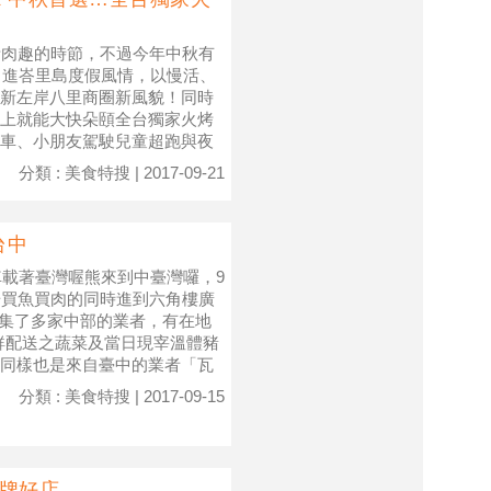
肉趣的時節，不過今年中秋有
引進峇里島度假風情，以慢活、
新左岸八里商圈新風貌！同時
上就能大快朵頤全台獨家火烤
車、小朋友駕駛兒童超跑與夜
分類 : 美食特搜 | 2017-09-21
台中
車載著臺灣喔熊來到中臺灣囉，9
場買魚買肉的同時進到六角樓廣
聚集了多家中部的業者，有在地
鮮配送之蔬菜及當日現宰溫體豬
同樣也是來自臺中的業者「瓦
分類 : 美食特搜 | 2017-09-15
金牌好店