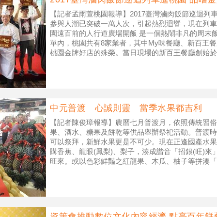
【記者孟雨萱桃園報導】2017臺灣滷肉飯節巡迴列
參與人潮已突破一萬人次，引起熱烈迴響，現在列車
園遠百前的人行道廣場開飯 是一個熱鬧非凡的周末
單內，桃園共有8家業者，其中My味餐廳、新百王
桃園金牌好店的殊榮。當日現場的新百王餐廳創始於
站，堅持用新鮮食材的餐
中元普渡 心誠則靈 當季水果都吉利
【記者陳俊璋報導】農曆七月普渡月，依照傳統習俗
果、酒水、糖果及餅乾等供品舉辦祭祀活動。普渡時
可以祭拜，新鮮水果更是不可少。現在正逢國產水果
購香蕉、龍眼(鳳梨)、梨子，湊成諧音「招銀(旺)
旺來。或以色彩鮮豔之紅龍果、木瓜、柚子等拼湊「
僅顏色討喜又吉利，也符合推薦國人每
資策會推動數位文化內容經濟 點亮百年餅