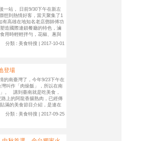
後一站， 日前9/30下午在新左
聯想到熱情好客，當天聚集了1
如有高雄在地知名老店鄧師傅功
塑造國際連鎖餐廳的特色，滷
食用時輕輕拌勻，花椒、蔥與
分類 : 美食特搜 | 2017-10-01
地登場
情的南臺灣了，今年9/23下午在
台灣叫作「肉燥飯」，所以在南
」。 講到臺南就是吃美食，
安路上的阿龍香腸熟肉，已經傳
貼滿的美食節目介紹，是連在
分類 : 美食特搜 | 2017-09-25
廳 中秋首選…全台獨家火