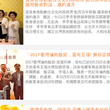
舖用藝術對談，邀約邀月
資策會推動數位文化內容經濟 點亮百年餅藝 國美館
邀約邀月 圖說：今(1)日李亭香餅舖舉辦新店開幕
賓會後合影，左起為：李亭香食品有限公司李榮華董
住持、李亭香食品李佳陽副總經理、台北市大同區公
張文櫻主任、國立台灣美術館薛燕玲組長。 大稻埕
店於今(1)日展開迪
「2017臺灣滷肉飯節」還有五場! 揪你逗
2017臺灣滷肉飯節-巡迴列車，首站已於8月23日
月份還有五場次將陸續登場，請各地饕客務必跟緊列
有國際級、飯店級、市場人氣、飄香一世紀等滷肉飯
「國飯」的盛會。 本日(9月2日)在新北市板橋車站
肉飯業者提供試吃體驗，有國際展店代表鬍鬚張，自
灣人口中滷肉飯的代名詞
「臺灣美食祭」強強滾 手機上網美食任你