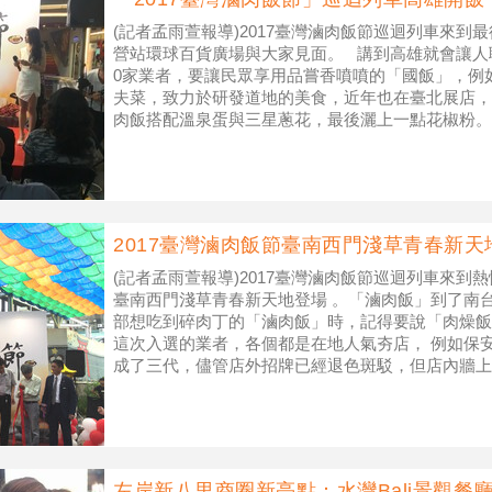
(記者孟雨萱報導)2017臺灣滷肉飯節巡迴列車來到最
營站環球百貨廣場與大家見面。 講到高雄就會讓人
0家業者，要讓民眾享用品嘗香噴噴的「國飯」，例
夫菜，致力於研發道地的美食，近年也在臺北展店，
肉飯搭配溫泉蛋與三星蔥花，最後灑上一點花椒粉。
滷肉譜成微妙的三重奏
2017臺灣滷肉飯節臺南西門淺草青春新天
(記者孟雨萱報導)2017臺灣滷肉飯節巡迴列車來到熱
臺南西門淺草青春新天地登場 。「滷肉飯」到了南
部想吃到碎肉丁的「滷肉飯」時，記得要說「肉燥飯
這次入選的業者，各個都是在地人氣夯店， 例如保
成了三代，儘管店外招牌已經退色斑駁，但店內牆上
地人都讚不絕口的！從
左岸新八里商圈新亮點：水灣Bali景觀餐