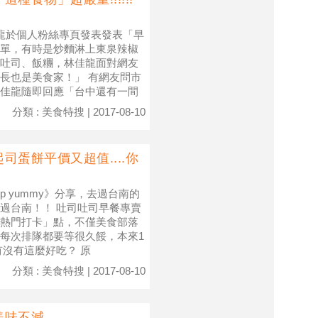
龍於個人粉絲專頁發表發表「早
單，有時是炒麵淋上東泉辣椒
吐司、飯糰，林佳龍面對網友
長也是美食家！」 有網友問市
佳龍隨即回應「台中還有一間
分類 : 美食特搜 | 2017-08-10
蛋餅平價又超值....你
《pop yummy》分享，去過台南的
過台南！！ 吐司吐司早餐專賣
熱門打卡」點，不僅美食部落
每次排隊都要等很久餒，本來1
是有沒有這麼好吃？ 原
分類 : 美食特搜 | 2017-08-10
美味不減