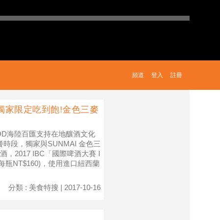
頻道
登入
註冊
獨家限定吃到飽!金色三麥
OOD海陸百匯支持在地釀酒文化
晚餐時段，獨家與SUNMAI 金色三
017 IBC「國際啤酒大賽 I
(市價每瓶NT$160)，使用進口紐西蘭
分類 : 美食特搜 | 2017-10-16