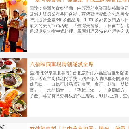
圖說：臺灣美食祭活動，由經濟部商業司陳秘順副司
及滷肉飯節業者共同合影，宣傳臺灣餐飲文化及美食
特別邀請全臺640多個品牌、1,300多家餐飲門店即
最大的美食行銷活動—「臺灣美食祭」，日前在新北
現場邀集10家中式料理、異國料理及特色料理等名
麥、喝啤酒一
六福頤園重現清朝滿漢全席
(記者陳舒奈臺北報導) 台北威斯汀六福皇宮推出頤園
餚，透過主廚精湛的手藝，結合令人嘖嘖稱奇的細緻
殊風味，一口氣可以品嚐到康熙、雍正、乾隆、慈禧
棗」、「水晶鴨舌」、「望梅止渴」、「企鵝鱷方」
子飯」等富有歷史典故的帝王饗宴，9月底止前，重
席」6人份只要NT$15,888
林佳龍自製「台中美食地圖」曝光，偏愛「這種