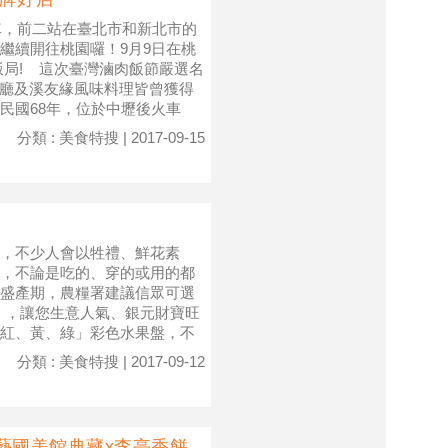
車，前二站在臺北市和新北市的
繼續開往桃園囉！9月9日在桃
飯局! 這次臺灣滷肉飯節嚴選名
餐廳及溪友緣風味料理皆曾獲得
民國68年，位於中壢後火車
分類 : 美食特搜 | 2017-09-15
，不少人會以牲禮、鮮花素
，不論是吃的、穿的或用的都
盛產期，農糧署建議信眾可選
來」，讓您生意人氣、銀元財寶旺
紅、黃、綠」彩色水果盤，不
分類 : 美食特搜 | 2017-09-12
藝國美館典藏x李亭香餅