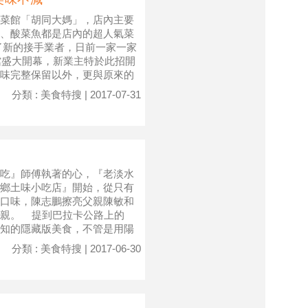
菜館「胡同大媽」，店內主要
、酸菜魚都是店內的超人氣菜
了新的接手業者，日前一家一家
會館盛大開幕，新業主特於此招開
味完整保留以外，更與原來的
分類 : 美食特搜 | 2017-07-31
吃』師傅執著的心，『老淡水
鄉土味小吃店』開始，從只有
口味，陳志鵬擦亮父親陳敏和
鄉親。 提到巴拉卡公路上的
知的隱藏版美食，不管是用陽
分類 : 美食特搜 | 2017-06-30