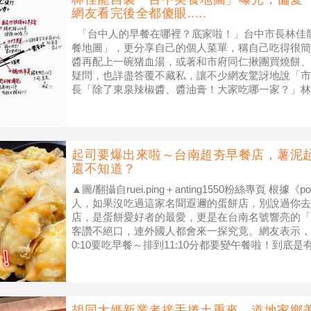
網友看完後全都傻眼.....
「台中人的早餐在哪裡？底家啦！」台中市長林佳
餐地圖」，更分享自己的個人菜單，稱自己吃得很簡
醬再配上一碗猪血湯，或著和市府同仁揪團買燒餅、
疑問，也詳盡答覆不藏私，讓不少網友驚訝地說「市
長「除了東泉辣椒醬、醬油膏！大家吃哪一家？」林
源美辣椒醬哦！」，另外，也有網友
起司要爆出來啦～台南超夯早餐店，薯泥起司
還不知道？
▲圖/翻攝自ruei.ping＋anting1550粉絲專頁 根據
人，如果沒吃過這家名聞遐邇的蛋餅店，別說過你去
店，是蛋餅愛好者的最愛，更是在台南名號響亮的「
客讚不絕口，連外國人都會來一探究竟。網友表示，
0:10要吃早餐～排到11:10分都要變午餐啦！到底
胡同大媽新業者接手捲土重來，道地家鄉