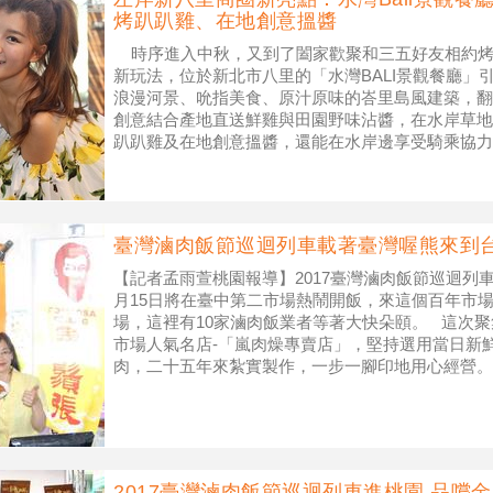
烤趴趴雞、在地創意搵醬
時序進入中秋，又到了闔家歡聚和三五好友相約烤
新玩法，位於新北市八里的「水灣BALI景觀餐廳」
浪漫河景、吮指美食、原汁原味的峇里島風建築，翻
創意結合產地直送鮮雞與田園野味沾醬，在水岸草地
趴趴雞及在地創意搵醬，還能在水岸邊享受騎乘協力
景光雕秀的趣味與浪漫，成為今年
臺灣滷肉飯節巡迴列車載著臺灣喔熊來到
【記者孟雨萱桃園報導】2017臺灣滷肉飯節巡迴列
月15日將在臺中第二市場熱鬧開飯，來這個百年市
場，這裡有10家滷肉飯業者等著大快朵頤。 這次
市場人氣名店-「嵐肉燥專賣店」，堅持選用當日新
肉，二十五年來紮實製作，一步一腳印地用心經營。
御鲁肉飯」，選用的是一等
2017臺灣滷肉飯節巡迴列車進桃園 品嚐