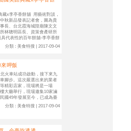
典藏x李亭香餅舖 用藝術對談，
暨中秋新品發表記者會，圖為貴
事長、台北霞海城隍廟陳文文
所林聰明區長、資策會產研所
最具代表性的百年餅舖-李亭香餅
分類 : 美食特搜 | 2017-09-04
陣來呷飯
在臺北火車站成功啟動，接下來九
車腳步。這次嚴選出來的業者
等精彩店家，現場將是一場
一樓大廳舉行，現場邀集10家滷
民國49年發展至今，已成為臺
分類 : 美食特搜 | 2017-09-04
買 全臺吃透透