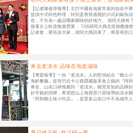
【記者陳俊璋報導】主打中國各地家常菜的知名中華
提供中式特色料理，特別是香辣過癮的川式剁椒魚頭
色，不失為一處品嚐家鄉味的好地方。 胡同大媽有
接著步上軌道恢復營業， 7/26胡同大媽北投旗艦
記者會，要告訴大家，胡同大媽回來了，將原有的口
廚師群計畫著日後更豐富的新菜單
來去老淡水 品味在地老滋味
【專題報導】一份『老淡水』人的堅持結合『鄉土小
海鮮餐廳』從有巴拉卡公路隱藏版美食之稱的『阿和
車友、山友口碑推薦到『老淡水』鄉里皆知的品牌好
好手藝的招牌，希望把山上海裡原汁原味帶給淡水
『阿和鄉土味小吃店』，是眾多山友口中不為城市人
明山上好山好水眷養的好味吳郭魚或是肥
夏日補元氣･悠活鰻一夏