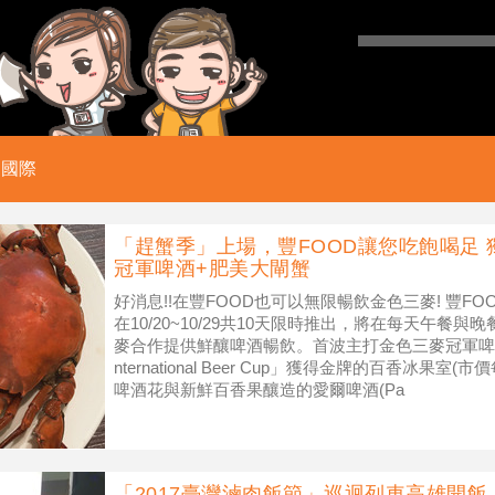
國際
「趕蟹季」上場，豐FOOD讓您吃飽喝足 
冠軍啤酒+肥美大閘蟹
好消息!!在豐FOOD也可以無限暢飲金色三麥! 豐F
在10/20~10/29共10天限時推出，將在每天午餐與
麥合作提供鮮釀啤酒暢飲。首波主打金色三麥冠軍啤酒，2
nternational Beer Cup」獲得金牌的百香冰果室
啤酒花與新鮮百香果釀造的愛爾啤酒(Pa
「2017臺灣滷肉飯節」巡迴列車高雄開飯