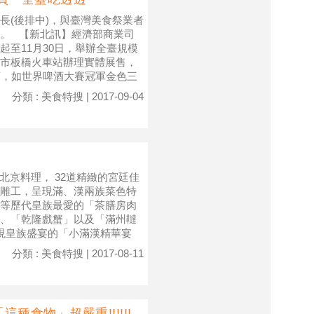
長(後排中)，與臺灣美食祭業者
。 【新北訊】經濟部商業司
日起至11月30日，舉辦全臺規模
市板橋火車站辦理實體展售，
店，如世界啤酒大賽冠軍金色三
分類 : 美食特搜 | 2017-09-04
北京料理， 32道精緻的宮廷佳
雕工，呈現滿、漢兩族菜色特
等歷代皇族最愛的「茶膳房肉
、「乾隆戲蟹」以及「滿州韃
現皇族盛宴的「小滿漢精華宴
分類 : 美食特搜 | 2017-08-11
食物」超嚴重!!!!!!