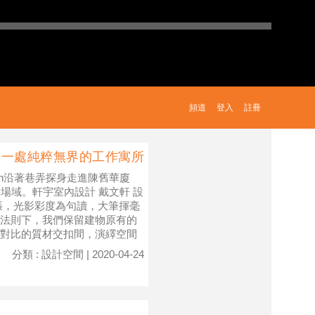
頻道
登入
註冊
 一處純粹無界的工作寓所
ition沿著巷弄探身走進陳舊華廈
場域。軒宇室內設計 戴文軒 設
張，光影彩度為句讀，大筆揮毫
法則下，我們保留建物原有的
對比的質材交扣間，演繹空間
分類 : 設計空間 | 2020-04-24