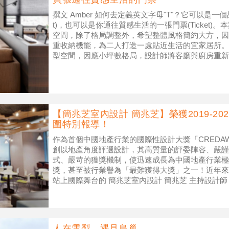
撰文 Amber 如何去定義英文字母"T"？它可以是一個故事(
t)，也可以是你通往質感生活的一張門票(Ticket
空間，除了格局調整外，希望整體風格簡約大方，因
重收納機能，為二人打造一處貼近生活的宜家居所。
型空間，因應小坪數格局，設計師將客廳與廚房重新
【簡兆芝室內設計 簡兆芝】榮獲2019-2
圍特別報導！
作為首個中國地產行業的國際性設計大獎「CREDA
創以地產角度評選設計，其高質量的評委陣容、嚴謹
式、嚴苛的獲獎機制，使迅速成長為中國地產行業極
獎，甚至被行業譽為「最難獲得大獎」之一！近年來
站上國際舞台的 簡兆芝室內設計 簡兆芝 主持設計
彩天賦，開創品牌獨特的設計風格。本
人在雪梨，遇見鳥巢