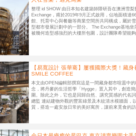
整理 id SHOW 由日本知名建築師隈研吾在澳洲雪
Exchange，甫於2019年9月正式啟用，佔地面積
館、托育中心與餐廳等商業空間所共同構成，屬於雪梨達令港
型都市發展計劃中的一部分。 The Exchange基
被幾何造型感強烈的大樓所包圍，設計團隊希望能夠
【易寬設計 張華騫】屢獲國際大獎！藏身
SMILE COFFEE
本文由OPEN編輯部撰寫這是一間藏身都市喧囂中
念，將丹麥的生活哲學「Hygge」置入其中，創造
圍。除此之外，它也是回歸自然、講究質感的代名詞
總監 連結建物外觀的豐富綠景及木紋清水模牆面，
質，搭造一處安放日常的美好寓所，讓前來覓食的訪
凡日常中的韶光暖意。The lo
全日本最療癒的星巴克 東京讀賣樂園大手