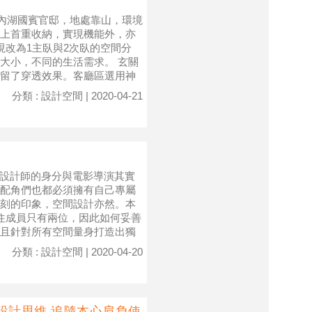
座落於內湖國賓官邸，地處靠山，環境
上首重收納，實現機能外，亦
現改為1主臥與2次臥的空間分
大小，不同的生活需求。 玄關
留了穿透效果。客廳區選用神
分類 : 設計空間 | 2020-04-21
，室內設計師的身分與電影導演其實
配角們也都必須擁有自己專屬
刻的印象，空間設計亦然。本
住成員只有兩位，因此如何妥善
且針對所有空間量身打造出獨
分類 : 設計空間 | 2020-04-20
設計思維 追隨本心肩負使