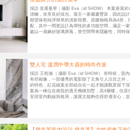
採訪 皇甫曼寧｜攝影 Eva（id SHOW） 本案
清幽，坐享良好採光。屋主一家藏書豐富，因此設計
期望保有純淨簡單的清新視覺。原建物格局為4房，
配，其中一間更設計為彈性的多功能空間，滿足一家
處以一扇麻紗玻璃屏風，替空間帶來隱蔽性，同時保
秘紗簾，引入大
雙人宅 溫潤中帶大器的時尚作派
採訪 王程瀚 ｜攝影 Eva（id SHOW） 有時候
有些相像，一部優秀的電影除了主角引人注目之外，
的特色，紅花綠葉全部組合在一起才能讓觀眾留下深
案為一棟位在南投的透天獨棟別墅，高4層樓，但居
安排室內動線與格局，讓屋主能夠住得舒適安心，並
特美學風格，令住家具備
【簡兆芝室內設計 簡兆芝】女性視角下的