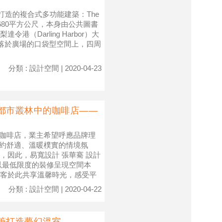
梨打造的複合式多功能建築：The
達6680平方公尺，本身由公共圖書
（Darling Harbor）大
地坐落於廣場的口袋型空間上，四周
分類 : 設計空間 | 2020-04-23
都市叢林中的咖啡店——
的咖啡店，業主希望呼應品牌理
簡約舒適、溫暖樸實的情境氛
，因此，易寬設計 張華騫 設計
以最低限度的裝修呈現空間本
客於此共享溫馨時光，感受平
分類 : 設計空間 | 2020-04-22
筆打造夢幻溫室