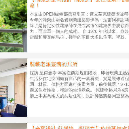
命！
本文由OPEN編輯部撰寫引言：普立茲克建築獎被
今年的殊榮由兩名愛爾蘭建築師伊馮・法雷爾和謝莉
除了是肯定女性建築師在男性當道的建築界中脫穎而
力，而非單一個人的成就。 自 1970 年代以來，
雷爾和麥克納馬拉，接手的項目大多以住宅、學校、
兼具敬意與新意，以一種平衡的態
裝載老派靈魂的居所
採訪 皇甫曼寧 本案在前期規劃階段，即發現業主
生活及住宅空間頗有自己的一套看法，於是裝修過程
調、材質、價格方面進行多重考量，前後挑選了9~1
顯居住者性格，和諧的生活意象。 原建物格局為4
加上本案為兩人的共居住宅，設計師遂將格局重整為
大。原客浴門口朝向玄
【仝育設計 莊媛婷、鄭瑞文】疫情延燒省