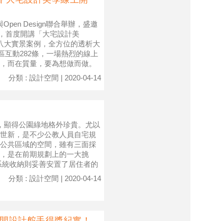
Open Design聯合舉辦，盛邀
圈，首度開講「大宅設計美
八大實景案例，全方位的透析大
區互動282條，一場熱烈的線上
，而在質量，要為想做而做。
分類 : 設計空間 | 2020-04-14
活，顯得公園綠地格外珍貴。尤以
世新，是不少公教人員自宅規
公共區域的空間，雖有三面採
，是在前期規劃上的一大挑
系統收納則妥善安置了居住者的
分類 : 設計空間 | 2020-04-14
空間設計舵手得獎紀實！