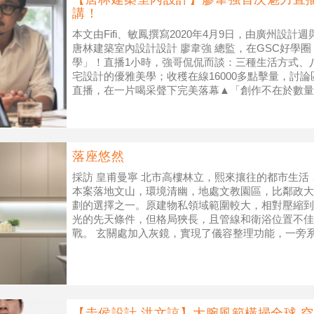
講！
本文由Fifi、敏鳳撰寫2020年4月9日，由廣州設計週與
唐林建築室內設計設計 廖韋強 總監，在GSC好學
學」！直播1小時，強哥侃侃而談：三種生活方式、
宅設計的優雅美學；收穫在線16000多點擊量，討論
直播，在一片喝采聲下完美落幕▲「創作不在於數量
創作即
落座悠然
採訪 皇甫曼寧 北市高樓林立，熙來攘往的都市生
本案落地文山，環境清幽，地處文教園區，比鄰政大
劃的選擇之一。原建物私領域範圍較大，相對壓縮到
光的先天條件，但格局狹長，且管線和衛浴位置不佳
戰。 玄關處加入灰鏡，實現了儀容整理功能，一旁
外出衣物。設計師將臥室牆面內縮
【圭侯設計 洪文諒】大腕風範橫掃全球 