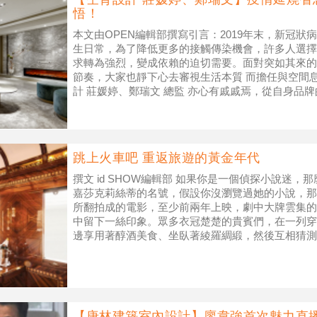
悟！
本文由OPEN編輯部撰寫引言：2019年末，新冠
生日常，為了降低更多的接觸傳染機會，許多人選擇
求轉為強烈，變成依賴的迫切需要。面對突如其來的
節奏，大家也靜下心去審視生活本質 而擔任與空間
計 莊媛婷、鄭瑞文 總監 亦心有戚戚焉，從自身品牌
發，微塑空間自然氛圍，透過
跳上火車吧 重返旅遊的黃金年代
撰文 id SHOW編輯部 如果你是一個偵探小說迷
嘉莎克莉絲蒂的名號，假設你沒瀏覽過她的小說，那
所翻拍成的電影，至少前兩年上映，劇中大牌雲集的
中留下一絲印象。眾多衣冠楚楚的貴賓們，在一列穿
邊享用著醇酒美食、坐臥著綾羅綢緞，然後互相猜測
手，或許你會忘記片中情節，但你
【唐林建築室內設計】廖韋強首次魅力直播