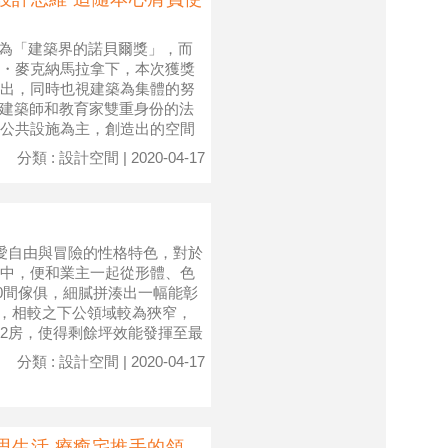
稱為「建築界的諾貝爾獎」，而
・麥克納馬拉拿下，本次獲獎
出，同時也視建築為集體的努
身兼建築師和教育家雙重身份的法
公共設施為主，創造出的空間
分類 : 設計空間 | 2020-04-17
熱愛自由與冒險的性格特色，對於
中，便和業主一起從形體、色
0間傢俱，細膩拼湊出一幅能彰
房，相較之下公領域較為狹窄，
2房，使得剩餘坪效能發揮至最
分類 : 設計空間 | 2020-04-17
思生活 療癒宅推手的領