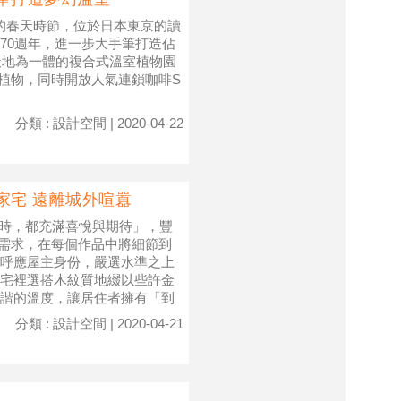
然的春天時節，位於日本東京的讀
70週年，進一步大手筆打造佔
天地為一體的複合式溫室植物園
花草植物，同時開放人氣連鎖咖啡S
分類 : 設計空間 | 2020-04-22
家宅 遠離城外喧囂
匙時，都充滿喜悅與期待」，豐
戶需求，在每個作品中將細節到
呼應屋主身份，嚴選水準之上
宅裡選搭木紋質地綴以些許金
諧的溫度，讓居住者擁有「到
分類 : 設計空間 | 2020-04-21