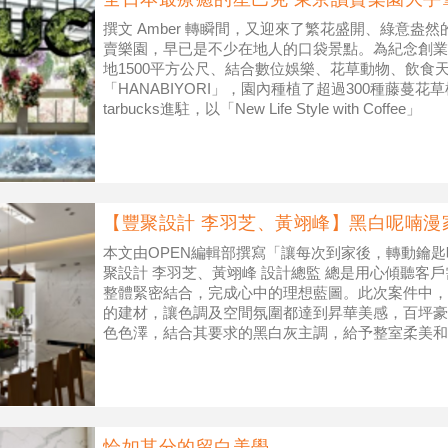
撰文 Amber 轉瞬間，又迎來了繁花盛開、綠意盎
賣樂園，早已是不少在地人的口袋景點。為紀念創業
地1500平方公尺、結合數位娛樂、花草動物、飲食
「HANABIYORI」，園內種植了超過300種藤蔓
tarbucks進駐，以「New Life Style with Coffee」
【豐聚設計 李羽芝、黃翊峰】黑白呢喃漫
本文由OPEN編輯部撰寫「讓每次到家後，轉動鑰
聚設計 李羽芝、黃翊峰 設計總監 總是用心傾聽客
整體緊密結合，完成心中的理想藍圖。此次案件中，
的建材，讓色調及空間氛圍都達到昇華美感，百坪豪
色色澤，結合其要求的黑白灰主調，給予整室柔美和
家即能放鬆」的生活模式！（圖）簡潔
恰如其分的留白美學