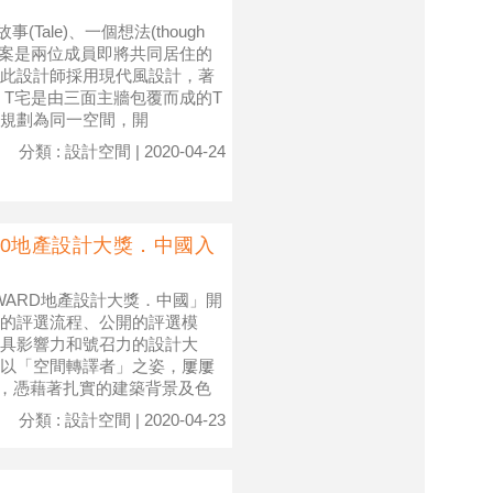
Tale)、一個想法(though
)。本案是兩位成員即將共同居住的
此設計師採用現代風設計，著
 T宅是由三面主牆包覆而成的T
規劃為同一空間，開
分類 : 設計空間 | 2020-04-24
020地產設計大獎．中國入
WARD地產設計大獎．中國」開
的評選流程、公開的評選模
具影響力和號召力的設計大
以「空間轉譯者」之姿，屢屢
師，憑藉著扎實的建築背景及色
分類 : 設計空間 | 2020-04-23