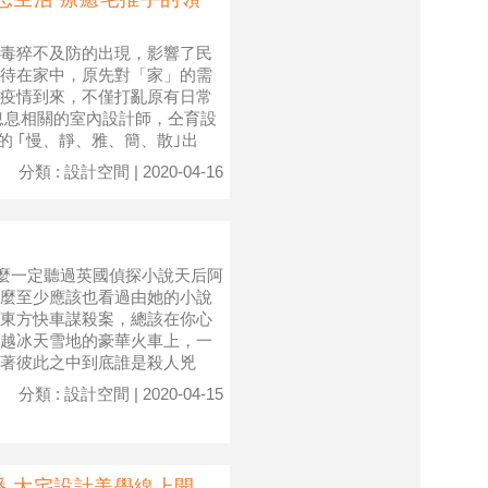
狀病毒猝不及防的出現，影響了民
待在家中，原先對「家」的需
疫情到來，不僅打亂原有日常
息息相關的室內設計師，仝育設
的 ｢慢、靜、雅、簡、散｣出
分類 : 設計空間 | 2020-04-16
，那麼一定聽過英國偵探小說天后阿
麼至少應該也看過由她的小說
東方快車謀殺案，總該在你心
越冰天雪地的豪華火車上，一
著彼此之中到底誰是殺人兇
分類 : 設計空間 | 2020-04-15
 大宅設計美學線上開