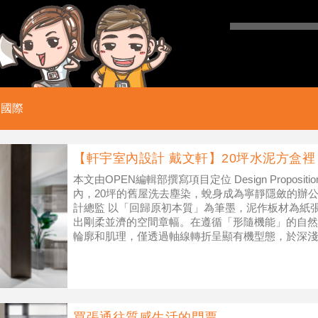
國際
【軒宇室內設計 戴文軒】20坪水泥方盒裡
本文由OPEN編輯部撰寫項目定位 Design Propos
內，20坪的舊屋洗去塵染，蛻身成為寧靜隱斂的辦公
計總監 以「回歸原初本質」為筆墨，泥作板材為紙
出剛柔並濟的空間章幅。在遵循「形隨機能」的自然
輪廓和肌理，僅透過軸線轉折呈顯有機型態，於深淺
獨有的層次
買張通往質感生活的門票