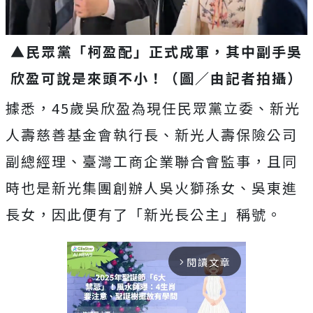
▲民眾黨「柯盈配」正式成軍，其中副手吳
欣盈可說是來頭不小！（圖／由記者拍攝）
據悉，45歲吳欣盈為現任民眾黨立委、新光
人壽慈善基金會執行長、新光人壽保險公司
副總經理、臺灣工商企業聯合會監事，且同
時也是新光集團創辦人吳火獅孫女、吳東進
長女，因此便有了「新光長公主」稱號。
閱讀文章
arrow_forward_ios