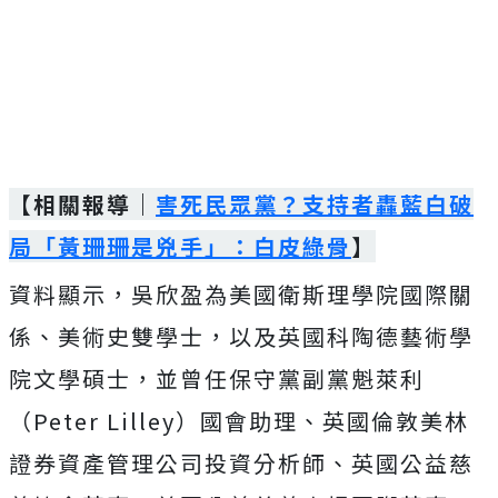
【相關報導｜
害死民眾黨？支持者轟藍白破
局「黃珊珊是兇手」：白皮綠骨
】
資料顯示，吳欣盈為美國衛斯理學院國際關
係、美術史雙學士，以及英國科陶德藝術學
院文學碩士，並曾任保守黨副黨魁萊利
（Peter Lilley）國會助理、英國倫敦美林
證券資產管理公司投資分析師、英國公益慈