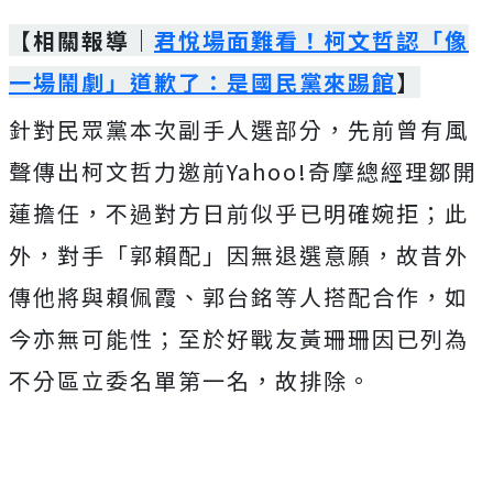
【相關報導｜
君悅場面難看！柯文哲認「像
一場鬧劇」道歉了：是國民黨來踢館
】
針對民眾黨本次副手人選部分，先前曾有風
聲傳出柯文哲力邀前Yahoo!奇摩總經理鄒開
蓮擔任，不過對方日前似乎已明確婉拒；此
外，對手「郭賴配」因無退選意願，故昔外
傳他將與賴佩霞、郭台銘等人搭配合作，如
今亦無可能性；至於好戰友黃珊珊因已列為
不分區立委名單第一名，故排除。