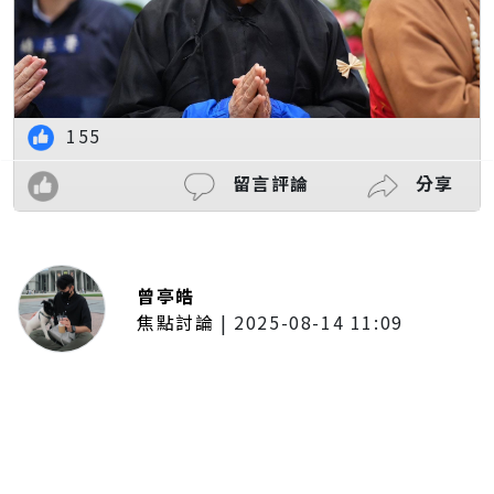
155
留言評論
分享
曾亭皓
焦點討論
|
2025-08-14 11:09
普發一萬現金拍板！最快公布後1個
月開放領取 7個月內完成