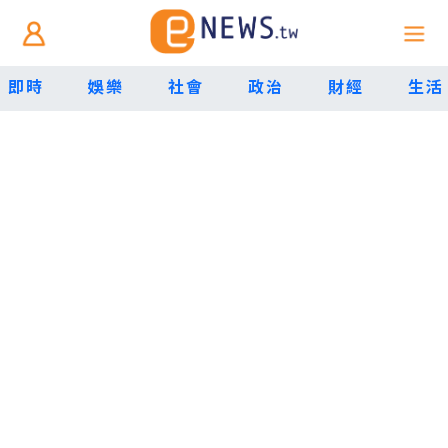
即時
娛樂
社會
政治
財經
生活