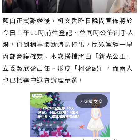
藍白正式離婚後，柯文哲昨日晚間宣佈將於
今日上午11時前往登記、並同時公佈副手人
選，直到稍早最新消息指出，民眾黨經一早
內部會議確定，本次搭檔將由「新光公主」
立委吳欣盈出任、形成「柯盈配」，而兩人
也已抵達中選會辦理參選。
閱讀文章
arrow_forward_ios