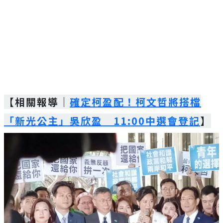
【相關報導｜
確定柯盈配！柯文哲將搭檔
「新光公主」吳欣盈 11:00中選會登記
】