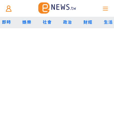
即時
娛樂
社會
政治
財經
生活