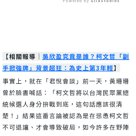
Powered by 
GliaStudios
Mute
【相關報導｜
吳欣盈究竟是誰？柯文哲「副
手掀強牌」背景超狂：為史上第3年輕
】
事實上，就在「君悅會談」前一天，黃珊珊
曾於臉書喊話：「柯文哲將以台灣民眾黨總
統候選人身分拚戰到底，這句話應該很清
楚！」結果這番言論被認為是在慫恿柯文哲
不可退讓、才會導致破局，如今許多在野陣