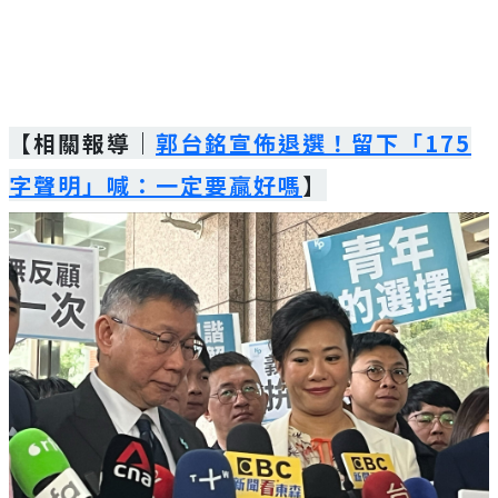
【相關報導｜
郭台銘宣佈退選！留下「175
字聲明」喊：一定要贏好嗎
】