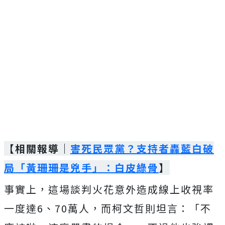
【相關報導｜
害死民眾黨？支持者轟藍白破
局「黃珊珊是兇手」：白皮綠骨
】
事實上，這場談判火花意外造成線上收視率
一度達6、70萬人，而柯文哲則坦言：「不