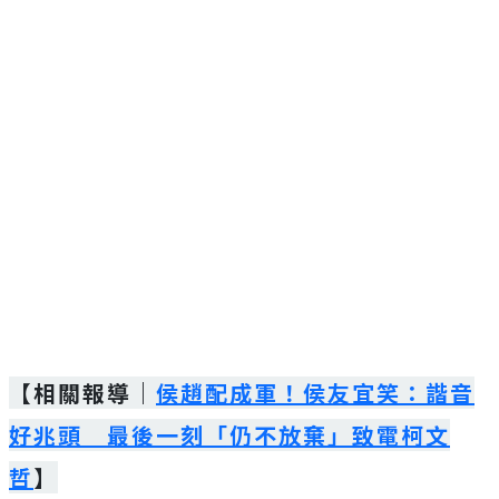
【相關報導｜
侯趙配成軍！侯友宜笑：諧音
好兆頭 最後一刻「仍不放棄」致電柯文
哲
】