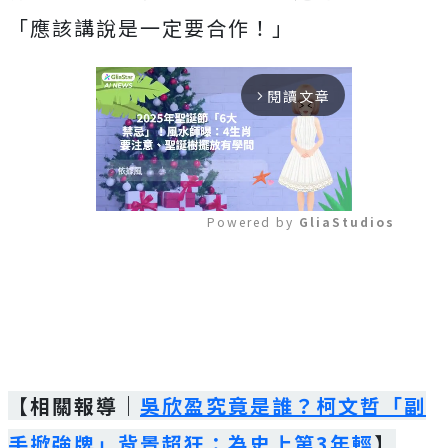
「應該講說是一定要合作！」
閱讀文章
arrow_forward_ios
Powered by 
GliaStudios
Mute
【相關報導｜
吳欣盈究竟是誰？柯文哲「副
手掀強牌」背景超狂：為史上第3年輕
】