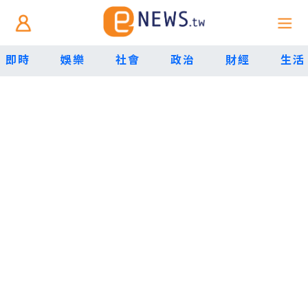
即時
娛樂
社會
政治
財經
生活