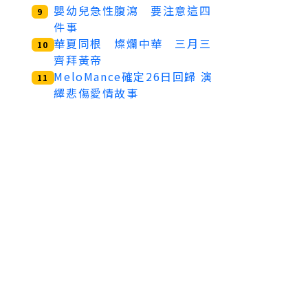
嬰幼兒急性腹瀉 要注意這四
9
件事
華夏同根 燦爛中華 三月三
10
齊拜黃帝
MeloMance確定26日回歸 演
11
繹悲傷愛情故事