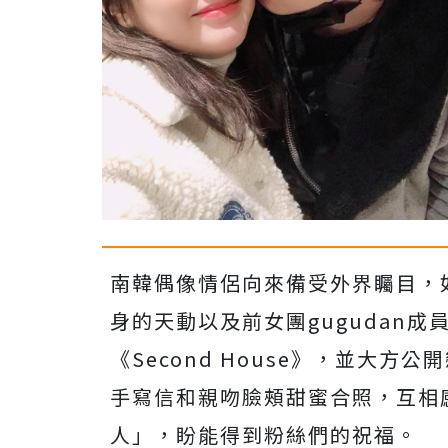
南韓偶像情侶向來備受外界矚目，如
身的天動以及前女團gugudan成
《Second House》，並大
手寫信和親吻臉頰甜蜜合照，互相
人」，盼能得到粉絲們的祝福。