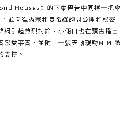
cond House2》的下集預告中同撐一把傘
Mute
了，並向崔秀宗和夏希羅詢問公開和秘密
韓網引起熱烈討論。小倆口也在預告播出
戀愛事實，並附上一張天動親吻MIMI臉
的支持。