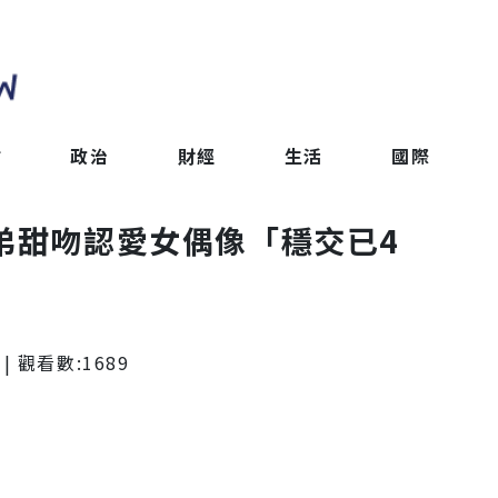
會
政治
財經
生活
國際
弟甜吻認愛女偶像「穩交已4
| 觀看數:
1689