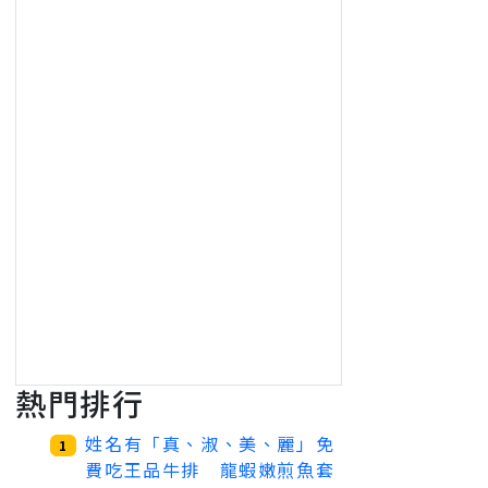
熱門排行
姓名有「真、淑、美、麗」免
1
費吃王品牛排 龍蝦嫩煎魚套