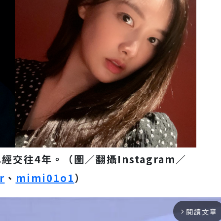
經交往4年。（圖／翻攝Instagram／
r
、
mimi01o1
）
閱讀文章
arrow_forward_ios