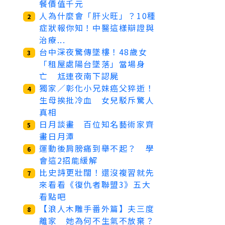
餐價值千元
人為什麼會「肝火旺」？10種
2
症狀報你知！中醫這樣辯證與
治療...
台中深夜驚傳墜樓！48歲女
3
「租屋處陽台墜落」當場身
亡 尪連夜南下認屍
獨家／彰化小兄妹癌父猝逝！
4
生母挨批冷血 女兒駁斥驚人
真相
日月談畫 百位知名藝術家齊
5
畫日月潭
運動後肩膀痛到舉不起？ 學
6
會這2招能緩解
比史詩更壯闊！還沒複習就先
7
來看看《復仇者聯盟3》五大
看點吧
【浪人木雕手番外篇】夫三度
8
離家 她為何不生氣不放棄？