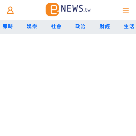
即時
娛樂
社會
政治
財經
生活