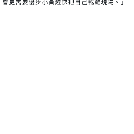
會更需要優步小黃趕快把自己載離現場。」