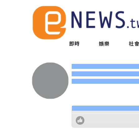
即時
娛樂
社