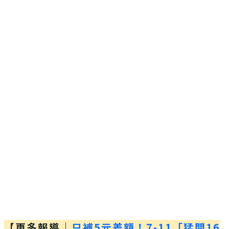
【更多報導｜
只補5元差額！7-11「猛開16