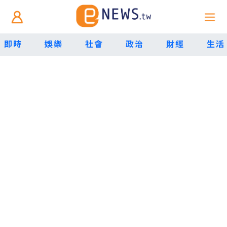
即時
娛樂
社會
政治
財經
生活