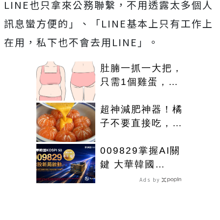
LINE也只拿來公務聯繫，不用透露太多個人
訊息蠻方便的」、「LINE基本上只有工作上
在用，私下也不會去用LINE」。
肚腩一抓一大把，
只需1個雞蛋，用
一個瘦一個
超神減肥神器！橘
子不要直接吃，加
點這個！體重天天
下降
009829掌握AI關
鍵 大華韓國
KOSPI 50今強勢
Ads by
開募