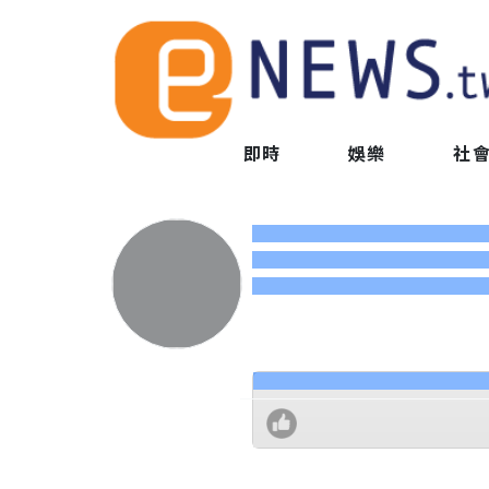
即時
娛樂
社