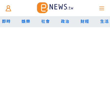
即時
娛樂
社會
政治
財經
生活