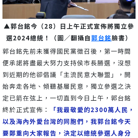
▲郭台銘今（28）日上午正式宣佈將獨立參
選2024總統！（圖／翻攝自
郭台銘
臉書）
郭台銘先前未獲得國民黨徵召後，第一時間
便承諾將盡最大努力支持侯市長勝選，沒想
到近期的他卻倡議「主流民意大聯盟」，開
始奔走各地、傾聽基層民意，獨立參選之決
定已箭在弦上，一切直到今日上午，郭台銘
終於正式宣佈：
「我最敬愛的2300萬人民，
以及海內外愛台灣的同胞們，我郭台銘今天
要鄭重向大家報告，決定以總統參選人身分