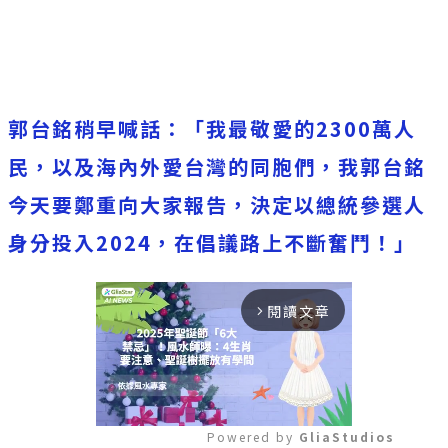
郭台銘稍早喊話：「我最敬愛的2300萬人
民，以及海內外愛台灣的同胞們，我郭台銘
今天要鄭重向大家報告，決定以總統參選人
身分投入2024，在倡議路上不斷奮鬥！」
閱讀文章
arrow_forward_ios
Powered by 
GliaStudios