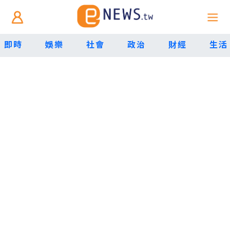
即時
娛樂
社會
政治
財經
生活