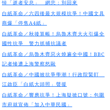
悼「逝者安息」 網悲：別回來
白紙革命／六四後最大規模抗爭！中國文具
商爆「停售A4
紙」
白紙革命／秋後算帳！烏魯木齊大火引爆全
國性抗爭 警力抓捕抗議者
白紙革命／烏魯木齊惡火燒遍全中國！BBC
記者慘遭上海警察怒毆
白紙革命／中國掀抗爭學潮！行政院緊盯
江啟臣「白紙大頭照」聲援
白紙革命／響應抗爭！上海疑掀口號：包圍
市府就宣佈「加入中華民國」