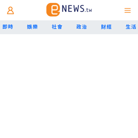
即時
娛樂
社會
政治
財經
生活