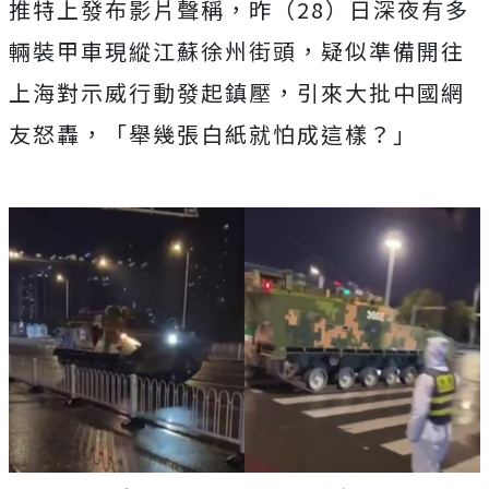
推特上發布影片聲稱，昨（28）日深夜有多
輛裝甲車現縱江蘇徐州街頭，疑似準備開往
上海對示威行動發起鎮壓，引來大批中國網
友怒轟，「舉幾張白紙就怕成這樣？」