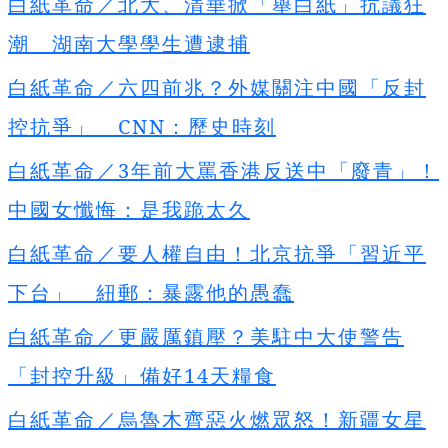
白紙革命／北大、清華掀「舉白紙」抗議狂
潮 湖南大學學生遭逮捕
白紙革命／六四前兆？外媒關注中國「反封
控抗爭」 CNN
：歷史時刻
白紙革命／3
年前大罵香港反送中「廢青」！
中國女懺悔：是我跪太久
白紙革命／要人權自由！北京抗爭「習近平
下台」 紐郵：暴露他的愚蠢
白紙革命／更嚴厲鎮壓？美駐中大使警告
「封控升級」備好14
天糧食
白紙革命／烏魯木齊惡火燃眾怒！新疆女星