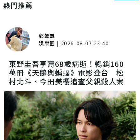
熱門推薦
郭懿慧
娛樂圈
|
2026-08-07 23:40
東野圭吾享壽68歲病逝！暢銷160
萬冊《天鵝與蝙蝠》電影登台 松
村北斗、今田美櫻追查父親殺人案