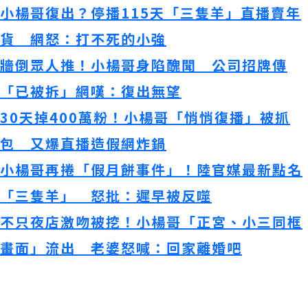
小楊哥復出？停播115天「三隻羊」直播賣年
貨 網怒：打不死的小強
牆倒眾人推！小楊哥身陷醜聞 公司招牌傳
「已被拆」網嘆：復出無望
30天掉400萬粉！小楊哥「悄悄復播」被抓
包 又爆直播造假網炸鍋
小楊哥再捲「假月餅事件」！陸官媒最新點名
「三隻羊」 怒批：遲早被反噬
不只夜店激吻被挖！小楊哥「正宮、小三同框
畫面」流出 老婆怒喊：回家離婚吧