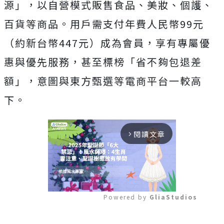
源」，以自營模式販售食品、美妝、個護、
百貨等商品。用戶需支付年費人民幣99元
（約新台幣447元）成為會員，享有專屬優
惠與優先服務，甚至標榜「省不夠包退差
額」，意圖與東方甄選等電商平台一較高
下。
閱讀文章
arrow_forward_ios
Powered by 
GliaStudios
Mute