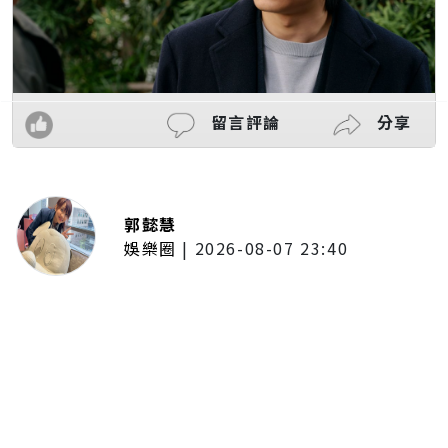
留言評論
分享
郭懿慧
娛樂圈
|
2026-08-07 23:40
大提琴家馬友友再度來臺！臺北、
臺中共譜音樂饗宴 每次訪臺都帶
來不同驚喜