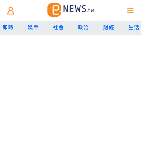
即時
娛樂
社會
政治
財經
生活