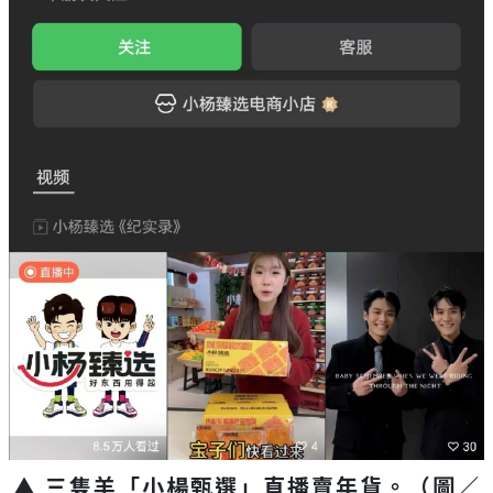
▲ 三隻羊「小楊甄選」直播賣年貨。（圖／