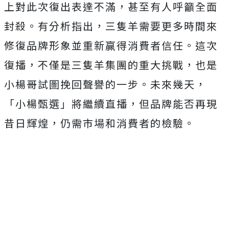
上對此次復出表達不滿，甚至有人呼籲全面
封殺。有分析指出，三隻羊需要更多時間來
修復品牌形象並重新贏得消費者信任。這次
復播，不僅是三隻羊集團的重大挑戰，也是
小楊哥試圖挽回聲譽的一步。未來幾天，
「小楊甄選」將繼續直播，但品牌能否再現
昔日輝煌，仍需市場和消費者的檢驗。