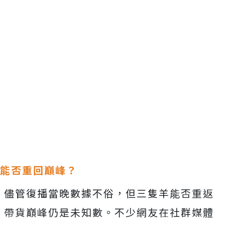
能否重回巔峰？
儘管復播當晚數據不俗，但三隻羊能否重返
帶貨巔峰仍是未知數。不少網友在社群媒體