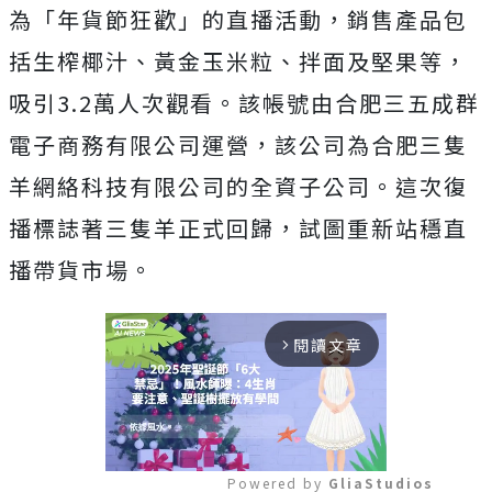
為「年貨節狂歡」的直播活動，銷售產品包
括生榨椰汁、黃金玉米粒、拌面及堅果等，
吸引3.2萬人次觀看。該帳號由合肥三五成群
電子商務有限公司運營，該公司為合肥三隻
羊網絡科技有限公司的全資子公司。這次復
播標誌著三隻羊正式回歸，試圖重新站穩直
播帶貨市場。
閱讀文章
arrow_forward_ios
Powered by 
GliaStudios