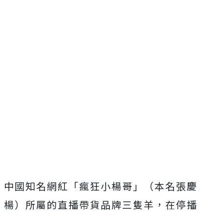
中國知名網紅「瘋狂小楊哥」（本名張慶
楊）所屬的直播帶貨品牌三隻羊，在停播