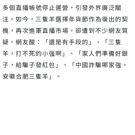
多個直播帳號停止運營，引發外界廣泛關
注。如今，三隻羊選擇年貨節作為復出的契
機，再次進軍直播市場，卻遭到不少網友質
疑。網友酸：「還是有手段的」、「三隻
羊，打不死的小強啊」、「家人們準備好銀
子，給騙子發紅包」、「中國詐騙哪家強，
安徽合肥三隻羊」。