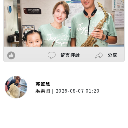
留言評論
分享
郭懿慧
娛樂圈
|
2026-08-07 01:20
啦啦隊的檸檬、李雅英、李晧禎體
驗水上芭蕾！變成三人打水 表情
逐漸失控