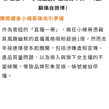
翻攝自微博）
醜聞纏身小楊哥復出引爭議
作為曾經的「直播一哥」，瘋狂小楊哥憑藉
其風趣幽默的直播風格吸粉超過1億，然而去
年接連爆發多起醜聞，包括涉嫌虛假宣傳、
產品質量問題，以及捲入與旗下女主播的不
當緋聞，導致品牌形象受損，帳號被迫停
播。