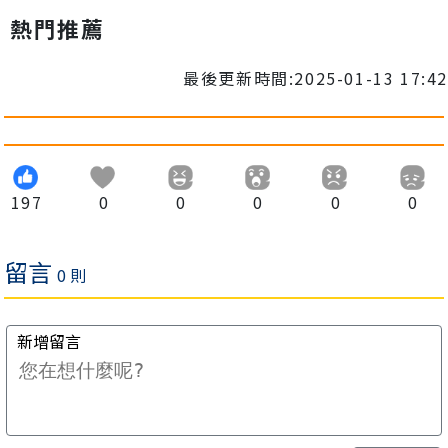
熱門推薦
最後更新時間:2025-01-13 17:42
197
0
0
0
0
0