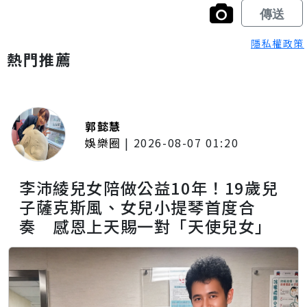
隱私權政策
熱門推薦
郭懿慧
娛樂圈
|
2026-08-07 01:20
李沛綾兒女陪做公益10年！19歲兒
子薩克斯風、女兒小提琴首度合
奏 感恩上天賜一對「天使兒女」