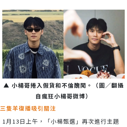
▲ 小楊哥捲入假貨和不倫醜聞。（圖／翻攝
自瘋狂小楊哥微博）
三隻羊復播吸引關注
1月13日上午，「小楊甄選」再次進行主題