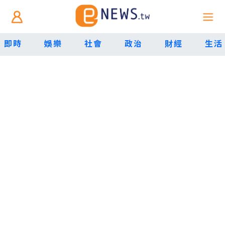
即時
娛樂
社會
政治
財經
生活