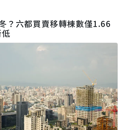
冬？六都買賣移轉棟數僅1.66
新低