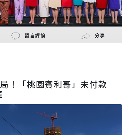
留言評論
分享
易破局！「桃園賓利哥」未付款
億