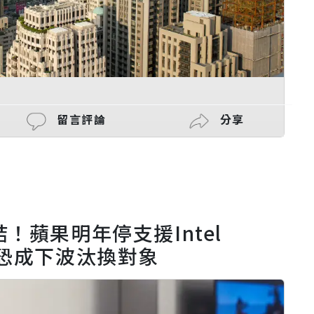
留言評論
分享
！蘋果明年停支援Intel
型恐成下波汰換對象