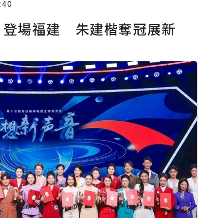
:40
」登場福建 朱建楷奪冠展新