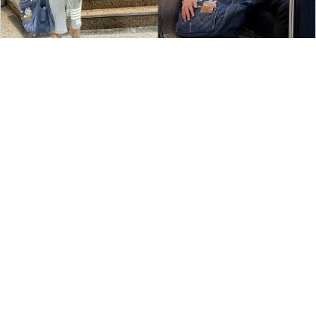
160
留言評論
分享
寧于晨
網紅
|
2025-07-21 17:34
一語成讖！Joeman坦言沒跟賀瓏聯
絡 首提「錦囊秘笈」：有點尷尬