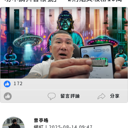
172
留言評論
分享
曾亭皓
網紅
|
2025-08-14 09:47