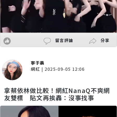
留言評論
分享
寧于晨
網紅
|
2025-09-05 12:06
拿蔡依林做比較！網紅NanaQ不爽網
友雙標 貼文再挨轟：沒事找事