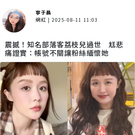
寧于晨
網紅
|
2025-08-11 11:03
震撼！知名部落客荔枝兒過世 尪悲
痛證實：帳號不關讓粉絲緬懷她