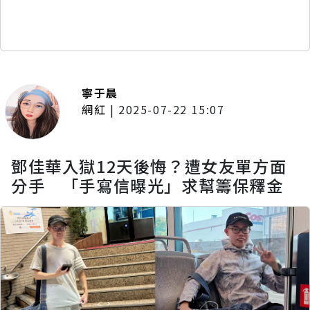
寧于晨
網紅
|
2025-07-22 15:07
鄧佳華入獄12天後悔？遭女友單方面
分手 「手寫信曝光」求幫籌保釋金