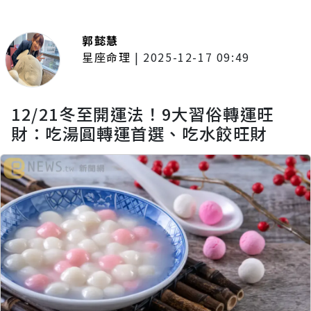
郭懿慧
星座命理
|
2025-12-17 09:49
12/21冬至開運法！9大習俗轉運旺
財：吃湯圓轉運首選、吃水餃旺財