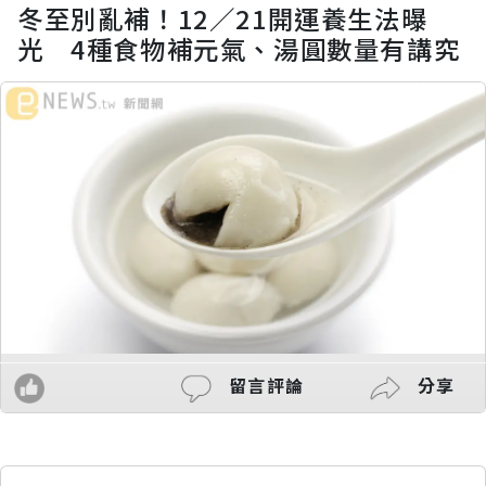
冬至別亂補！12／21開運養生法曝
光 4種食物補元氣、湯圓數量有講究
留言評論
分享