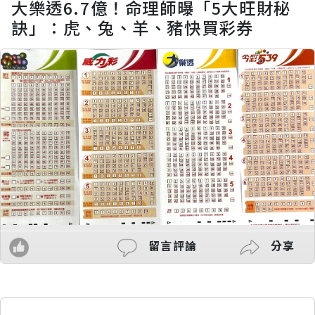
大樂透6.7億！命理師曝「5大旺財秘
訣」：虎、兔、羊、豬快買彩券
留言評論
分享