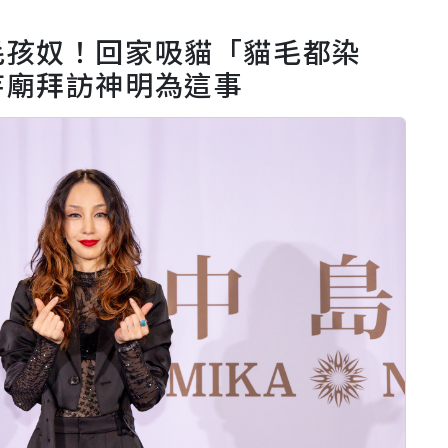
毛孩奴！回家吸貓「貓毛都染
寺廟拜訪神明為這事