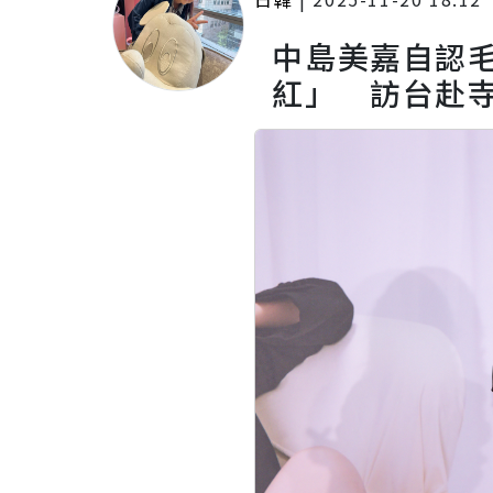
中島美嘉自認
紅」 訪台赴