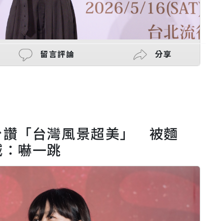
留言評論
分享
台讚「台灣風景超美」 被麵
喊：嚇一跳