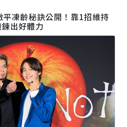
徹平凍齡秘訣公開！靠1招維持
鍛鍊出好體力