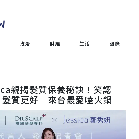
會
政治
財經
生活
國際
sica親揭髮質保養秘訣！笑認
」髮質更好 來台最愛嗑火鍋