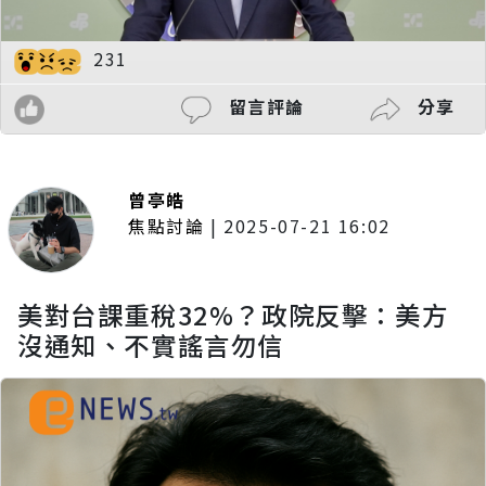
231
留言評論
分享
曾亭皓
焦點討論
|
2025-07-21 16:02
美對台課重稅32%？政院反擊：美方
沒通知、不實謠言勿信