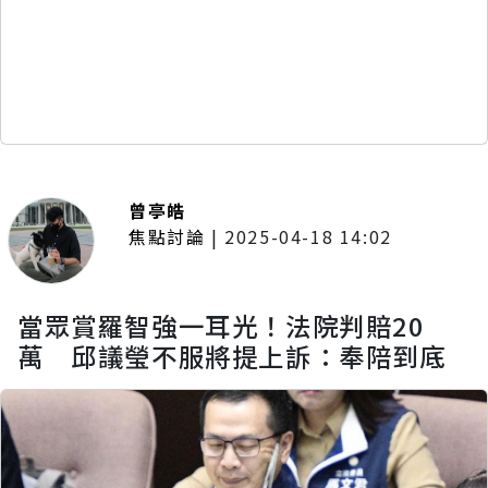
曾亭皓
焦點討論
|
2025-04-18 14:02
當眾賞羅智強一耳光！法院判賠20
萬 邱議瑩不服將提上訴：奉陪到底