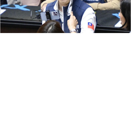
180
留言評論
分享
寧于晨
焦點討論
|
2025-04-11 10:01
小草們贏麻了？柯文哲前秘書「橘
子」遭通緝 調查局網站被塞到當機