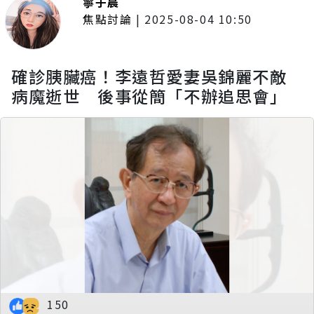
寧于晨
焦點討論
|
2025-08-04 10:50
確診胰臟癌！李遠哲愛妻吳錦麗不敵
病魔逝世 後事從簡「不辦追思會」
150