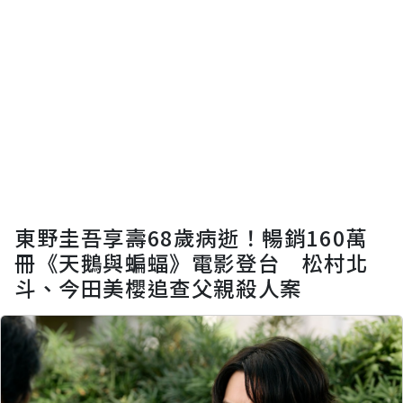
東野圭吾享壽68歲病逝！暢銷160萬
冊《天鵝與蝙蝠》電影登台 松村北
斗、今田美櫻追查父親殺人案