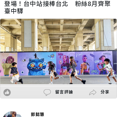
登場！台中站接棒台北 粉絲8月齊聚
臺中驛
留言評論
分享
郭懿慧