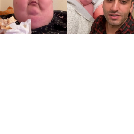
166
留言評論
分享
寧于晨
國際焦點
|
2025-08-27 15:26
網紅拍吃播突遭車撞！驚險瞬間全拍
下 傳病床報平安：幸運倖存下來