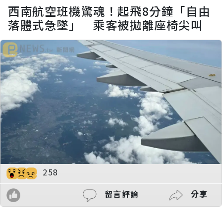
西南航空班機驚魂！起飛8分鐘「自由
落體式急墜」 乘客被拋離座椅尖叫
258
留言評論
分享