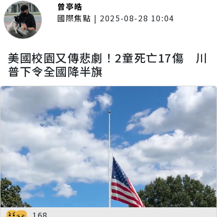
曾亭皓
國際焦點
|
2025-08-28 10:04
美國校園又傳悲劇！2童死亡17傷 川
普下令全國降半旗
168