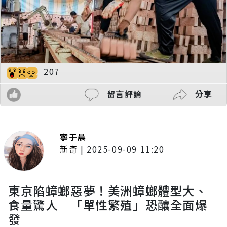
207
留言評論
分享
寧于晨
新奇
|
2025-09-09 11:20
東京陷蟑螂惡夢！美洲蟑螂體型大、
食量驚人 「單性繁殖」恐釀全面爆
發