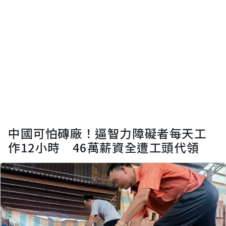
中國可怕磚廠！逼智力障礙者每天工
作12小時 46萬薪資全遭工頭代領