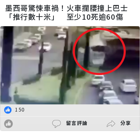
墨西哥驚悚車禍！火車攔腰撞上巴士
「推行數十米」 至少10死逾60傷
150
留言評論
分享