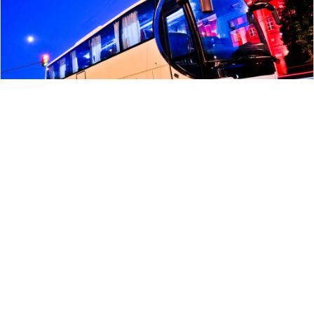
175
留言評論
分享
寧于晨
國際焦點
|
2025-08-27 16:10
太詭異！土耳其航空乘客高空猝死
事後遺體竟離奇消失