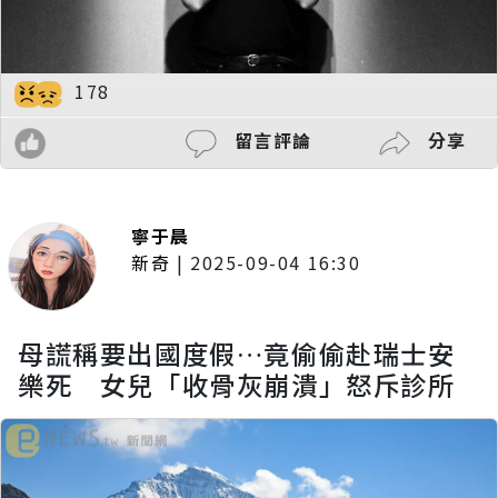
178
留言評論
分享
寧于晨
新奇
|
2025-09-04 16:30
母謊稱要出國度假…竟偷偷赴瑞士安
樂死 女兒「收骨灰崩潰」怒斥診所