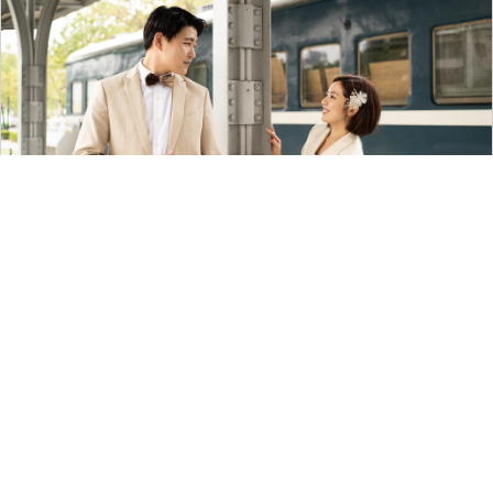
161
留言評論
分享
寧于晨
名人發言
|
2024-01-25 13:47
《夜夜秀》失言！王志安嗆「我很快