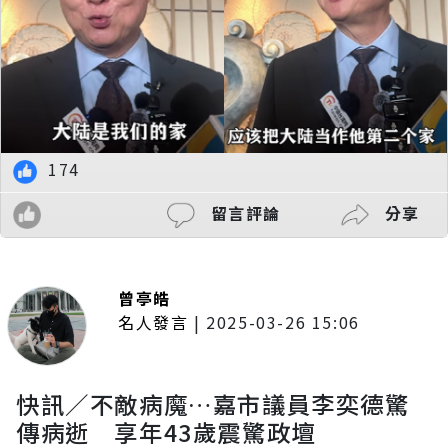
174
留言評論
分享
曾亭皓
名人發言
|
2025-03-26 15:06
快訊／不敵病魔…嘉市議員李奕德驚
傳病逝 享年43歲震驚政壇