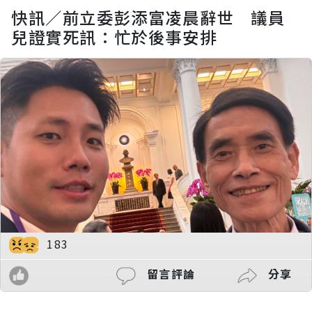
快訊／前立委彭添富凌晨辭世 議員
兒證實死訊：忙於後事安排
183
留言評論
分享