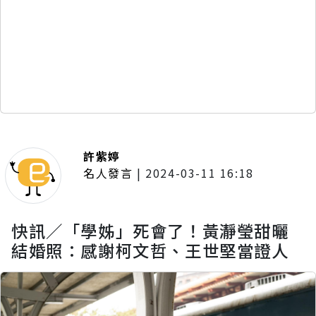
許紫婷
名人發言
|
2024-03-11 16:18
快訊／「學姊」死會了！黃瀞瑩甜曬
結婚照：感謝柯文哲、王世堅當證人