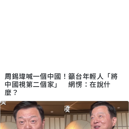
周錫瑋喊一個中國！籲台年輕人「將
中國視第二個家」 網愣：在說什
麼？