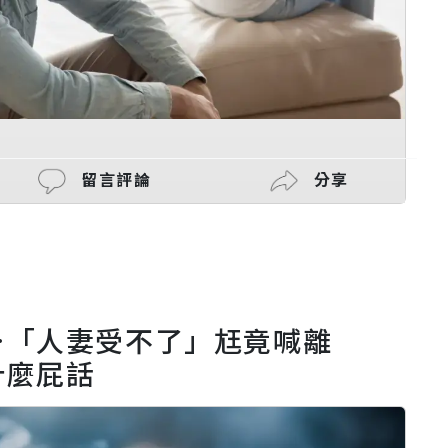
留言評論
分享
…「人妻受不了」尪竟喊離
什麼屁話