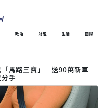
會
政治
財經
生活
國際
「馬路三寶」 送90萬新車
提分手