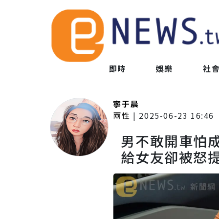
即時
娛樂
社
寧于晨
兩性
|
2025-06-23 16:46
男不敢開車怕成
給女友卻被怒