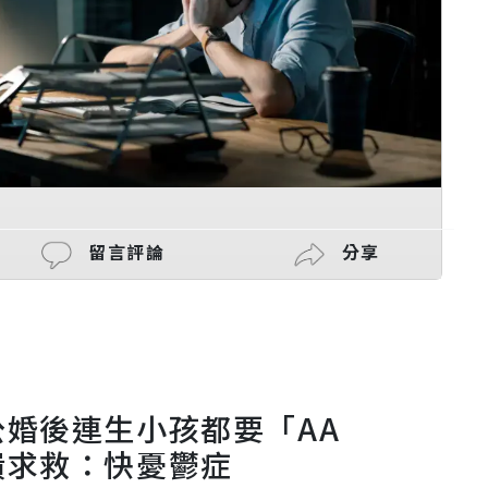
留言評論
分享
婚後連生小孩都要「AA
潰求救：快憂鬱症