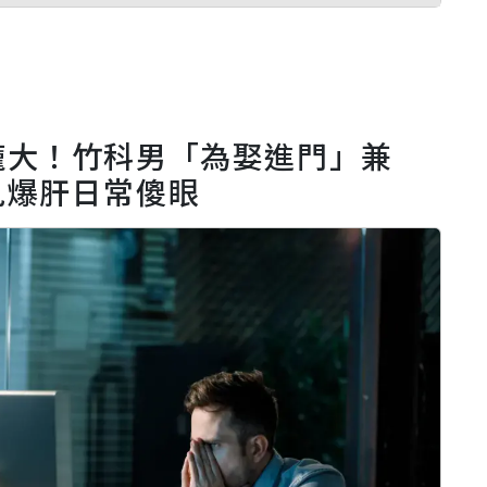
龐大！竹科男「為娶進門」兼
見爆肝日常傻眼