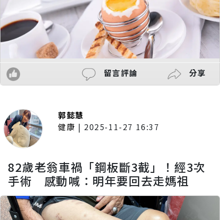
留言評論
分享
郭懿慧
健康
|
2025-11-27 16:37
82歲老翁車禍「鋼板斷3截」！經3次
手術 感動喊：明年要回去走媽祖