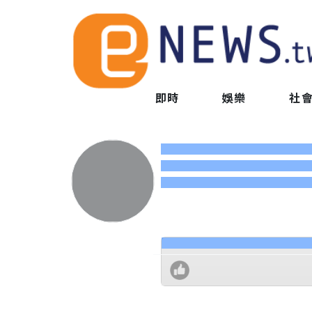
即時
娛樂
社