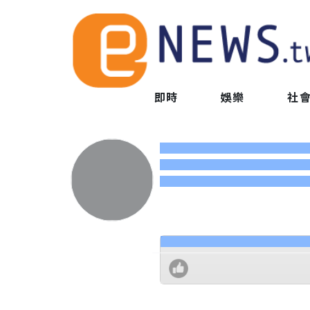
即時
娛樂
社