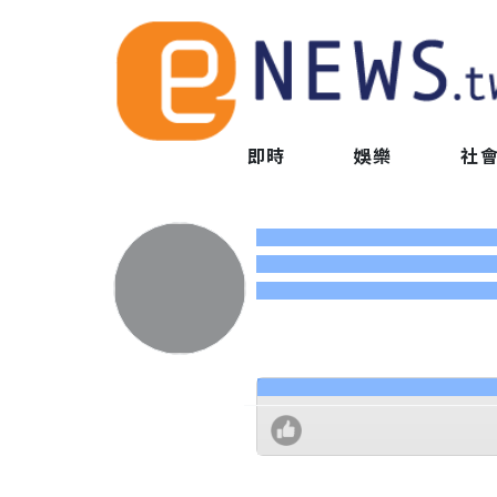
即時
娛樂
社