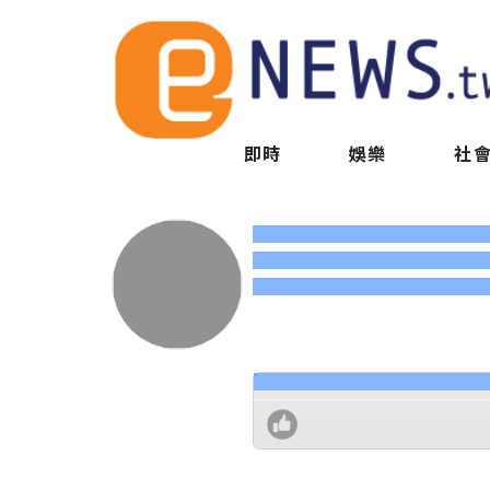
即時
娛樂
社