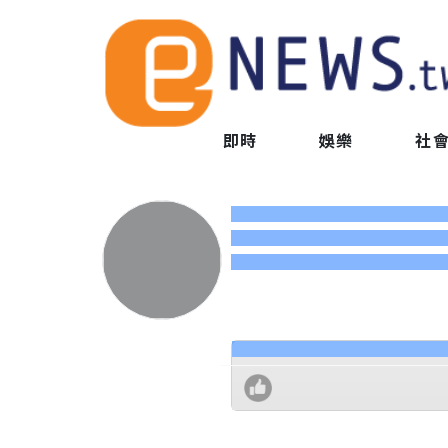
即時
娛樂
社