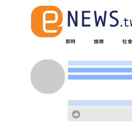
即時
娛樂
社