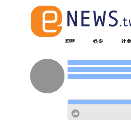
即時
娛樂
社