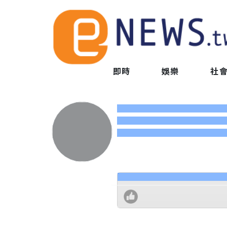
即時
娛樂
社