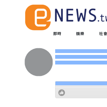
即時
娛樂
社