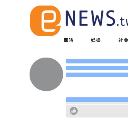
即時
娛樂
社