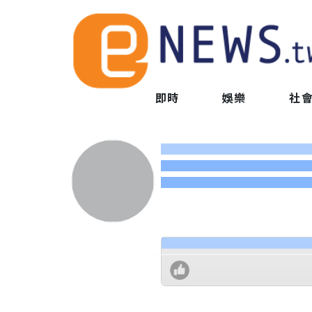
即時
娛樂
社