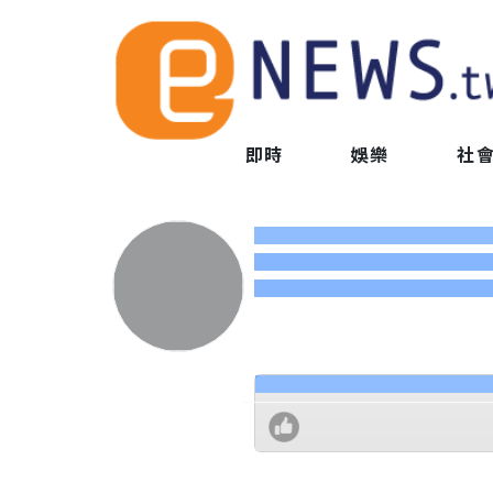
即時
娛樂
社