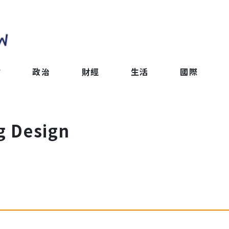
會
政治
財經
生活
國際
g Design