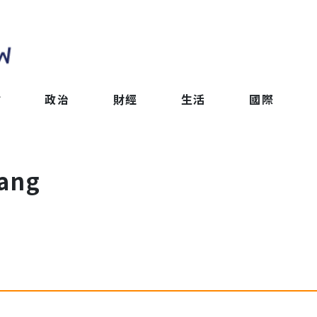
會
政治
財經
生活
國際
hang