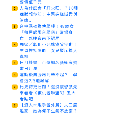
餐價值千元
人為什麼會「肝火旺」？10種
2
症狀報你知！中醫這樣辯證與
治療...
台中深夜驚傳墜樓！48歲女
3
「租屋處陽台墜落」當場身
亡 尪連夜南下認屍
獨家／彰化小兄妹癌父猝逝！
4
生母挨批冷血 女兒駁斥驚人
真相
日月談畫 百位知名藝術家齊
5
畫日月潭
運動後肩膀痛到舉不起？ 學
6
會這2招能緩解
比史詩更壯闊！還沒複習就先
7
來看看《復仇者聯盟3》五大
看點吧
【浪人木雕手番外篇】夫三度
8
離家 她為何不生氣不放棄？