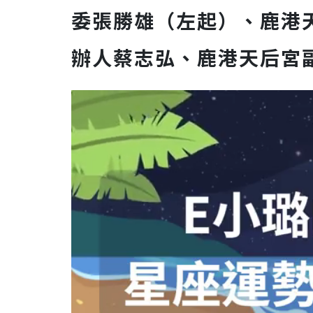
委張勝雄（左起）、鹿港
辦人蔡志弘、鹿港天后宮