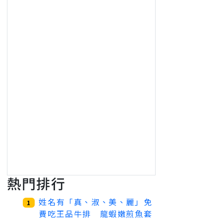
熱門排行
姓名有「真、淑、美、麗」免
1
費吃王品牛排 龍蝦嫩煎魚套