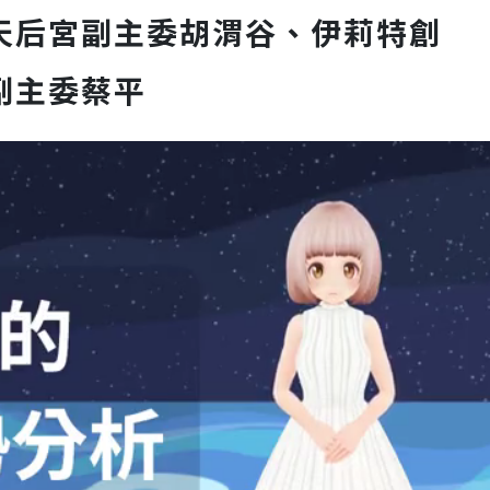
天后宮副主委胡渭谷、伊莉特創
副主委蔡平