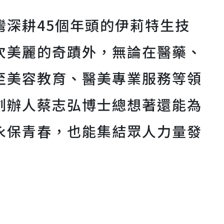
灣深耕45個年頭的伊莉特生技
次美麗的奇蹟外，無論在醫藥、
至美容教育、醫美專業服務等領
創辦人蔡志弘博士總想著還能為
永保青春，也能集結眾人力量發