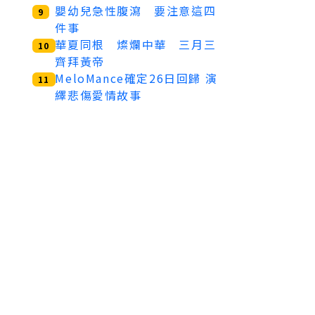
嬰幼兒急性腹瀉 要注意這四
9
件事
華夏同根 燦爛中華 三月三
10
齊拜黃帝
MeloMance確定26日回歸 演
11
繹悲傷愛情故事