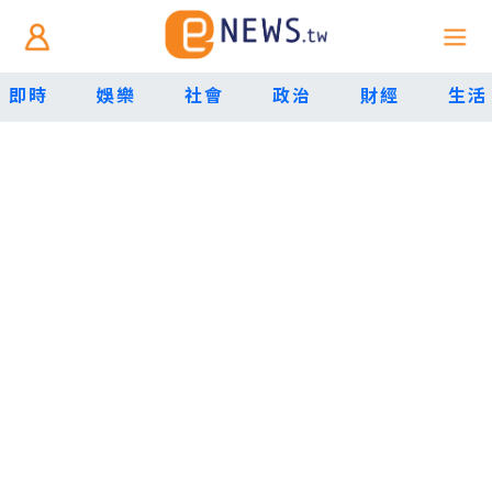
即時
娛樂
社會
政治
財經
生活