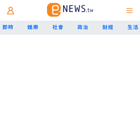
即時
娛樂
社會
政治
財經
生活