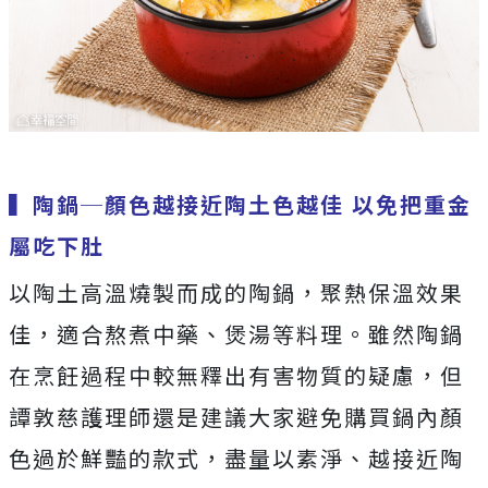
▍陶鍋
─顏色越接近陶土色越佳
以免把重金
屬吃下肚
以陶土高溫燒製而成的陶鍋，聚熱保溫效果
佳，適合熬煮中藥、煲湯等料理。雖然陶鍋
在烹飪過程中較無釋出有害物質的疑慮，但
譚敦慈護理師還是建議大家避免購買鍋內顏
色過於鮮豔的款式，盡量以素淨、越接近陶