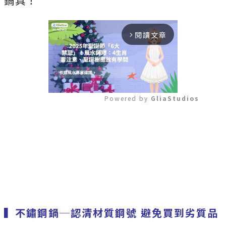
鍋具！
閱讀文章
arrow_forward_ios
Powered by 
GliaStudios
Mute
▍不鏽鋼鍋─認清材質鋼號 避免買到劣質品