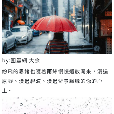
by:圖蟲網 大余
紛飛的思緒也隨着雨絲慢慢遣散開來，漫過
原野、漫過碧波、漫過背景朦朧的你的心
上。