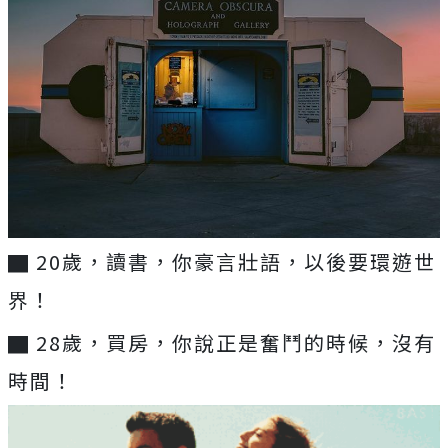
▇ 20歲，讀書，你豪言壯語，以後要環遊世
界！
▇ 28歲，買房，你說正是奮鬥的時候，沒有
時間！