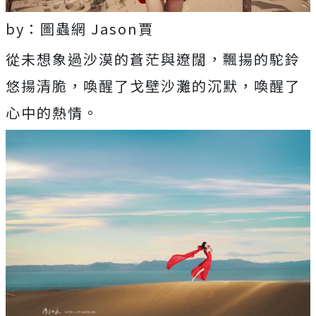
by：圖蟲網 Jason賈
從未想象過沙漠的蒼茫與遼闊，飄揚的駝鈴
悠揚清脆，喚醒了戈壁沙灘的沉默，喚醒了
心中的熱情。