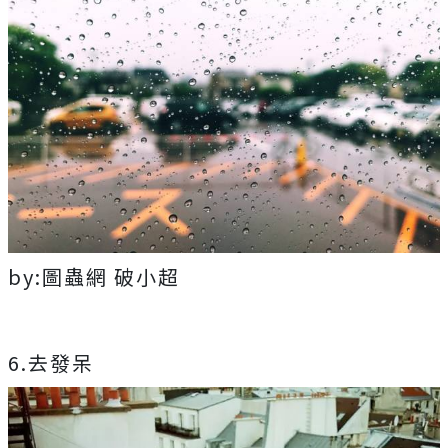
by:圖蟲網 破小超
6.去發呆