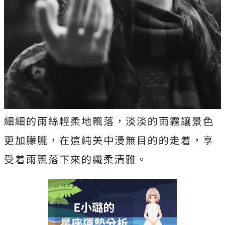
細細的雨絲輕柔地飄落，淡淡的雨霧讓景色
更加朦朧，在這純美中漫無目的的走着，享
受着雨飄落下來的纖柔清雅。
閱讀文章
arrow_forward_ios