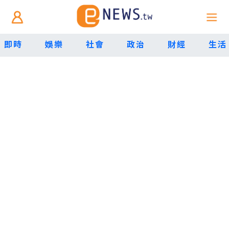
即時
娛樂
社會
政治
財經
生活