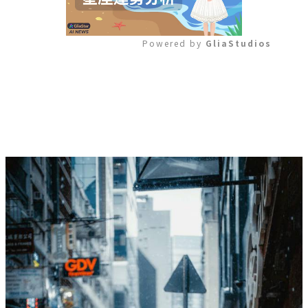
Powered by 
GliaStudios
Mute