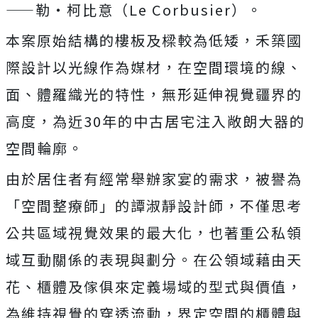
——勒・柯比意（Le Corbusier）。
本案原始結構的樓板及樑較為低矮，禾築國
際設計以光線作為媒材，在空間環境的線、
面、體羅織光的特性，無形延伸視覺疆界的
高度，為近30年的中古居宅注入敞朗大器的
空間輪廓。
由於居住者有經常舉辦家宴的需求，被譽為
「空間整療師」的譚淑靜設計師，不僅思考
公共區域視覺效果的最大化，也著重公私領
域互動關係的表現與劃分。在公領域藉由天
花、櫃體及傢俱來定義場域的型式與價值，
為維持視覺的穿透流動，界定空間的櫃體與