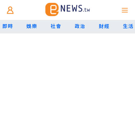
即時
娛樂
社會
政治
財經
生活